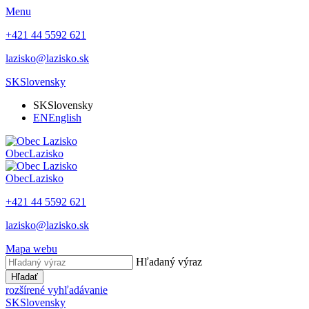
Menu
+421 44 5592 621
lazisko@lazisko.sk
SK
Slovensky
SK
Slovensky
EN
English
Obec
Lazisko
Obec
Lazisko
+421 44 5592 621
lazisko@lazisko.sk
Mapa webu
Hľadaný výraz
Hľadať
rozšírené vyhľadávanie
SK
Slovensky