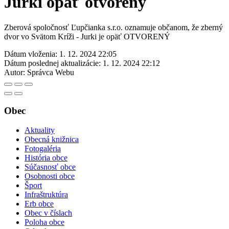
Jurki opäť otvorený
Zberová spoločnosť Ľupčianka s.r.o. oznamuje občanom, že zberný
dvor vo Svätom Kríži - Jurki je opäť OTVORENÝ
Dátum vloženia:
1. 12. 2024 22:05
Dátum poslednej aktualizácie:
1. 12. 2024 22:12
Autor:
Správca Webu
Obec
Aktuality
Obecná knižnica
Fotogaléria
História obce
Súčasnosť obce
Osobnosti obce
Šport
Infraštruktúra
Erb obce
Obec v číslach
Poloha obce