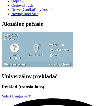
Odpady
Cestovný ruch
Drevený artikulárny kostol
Noviny spod Sinej
Aktuálne počasie
Univerzálny prekladač
Preklad (translations)
Select Language
▼