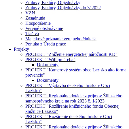
Zmluvy, Faktúry, Objednávky
Zmluvy, Faktúry, Objednávky do 3⁄ 2022
VZN
Zasadnutia
Hospodárenie
Verejné obstarávanie
Tlačivá
Majetkové priznanie verejného činiteľa
Ponuka z Úradu práce
Projekty
PROJEKT "Zníženie energetickej náročnosti KD"
PROJEKT "Wifi pre Teba"
Dokumenty
PROJEKT "Kamerový systém obce Lazisko ako forma
prevencie"
Dokumenty
PROJEKT "Výstavba detského ihriska v Obci
Lazisko"
PROJEKT" Regionálne dotácie z príjmov Žilinského
samosprávneho kraja na rok 2023 č. 1⁄2023
PROJEKT "Rozšírenie knižničného fondu Obecnej
knižnice Lazisko"
PROJEKT "Rozšírenie detského ihriska v Obci
Lazisko"
PROJEKT "Regionálne dotácie z príjmov Žilinského