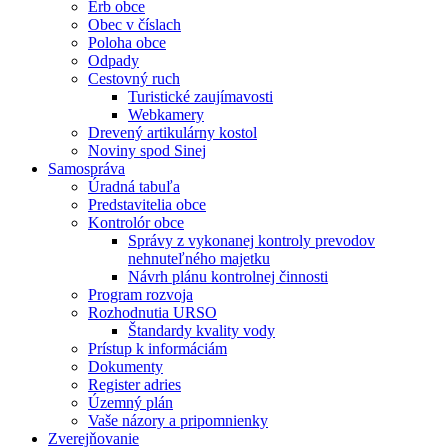
Erb obce
Obec v číslach
Poloha obce
Odpady
Cestovný ruch
Turistické zaujímavosti
Webkamery
Drevený artikulárny kostol
Noviny spod Sinej
Samospráva
Úradná tabuľa
Predstavitelia obce
Kontrolór obce
Správy z vykonanej kontroly prevodov
nehnuteľného majetku
Návrh plánu kontrolnej činnosti
Program rozvoja
Rozhodnutia URSO
Štandardy kvality vody
Prístup k informáciám
Dokumenty
Register adries
Územný plán
Vaše názory a pripomnienky
Zverejňovanie