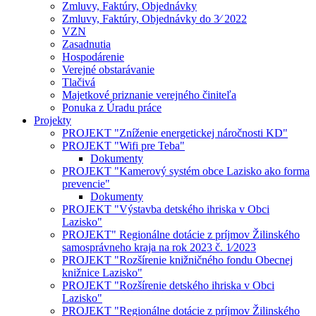
Zmluvy, Faktúry, Objednávky
Zmluvy, Faktúry, Objednávky do 3⁄ 2022
VZN
Zasadnutia
Hospodárenie
Verejné obstarávanie
Tlačivá
Majetkové priznanie verejného činiteľa
Ponuka z Úradu práce
Projekty
PROJEKT "Zníženie energetickej náročnosti KD"
PROJEKT "Wifi pre Teba"
Dokumenty
PROJEKT "Kamerový systém obce Lazisko ako forma
prevencie"
Dokumenty
PROJEKT "Výstavba detského ihriska v Obci
Lazisko"
PROJEKT" Regionálne dotácie z príjmov Žilinského
samosprávneho kraja na rok 2023 č. 1⁄2023
PROJEKT "Rozšírenie knižničného fondu Obecnej
knižnice Lazisko"
PROJEKT "Rozšírenie detského ihriska v Obci
Lazisko"
PROJEKT "Regionálne dotácie z príjmov Žilinského