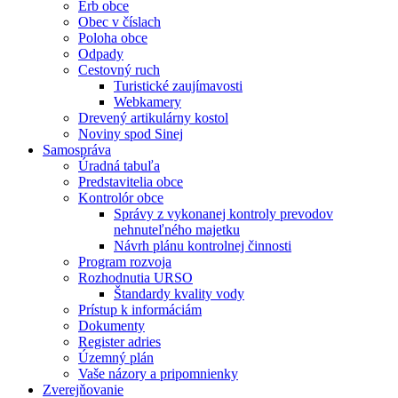
Erb obce
Obec v číslach
Poloha obce
Odpady
Cestovný ruch
Turistické zaujímavosti
Webkamery
Drevený artikulárny kostol
Noviny spod Sinej
Samospráva
Úradná tabuľa
Predstavitelia obce
Kontrolór obce
Správy z vykonanej kontroly prevodov
nehnuteľného majetku
Návrh plánu kontrolnej činnosti
Program rozvoja
Rozhodnutia URSO
Štandardy kvality vody
Prístup k informáciám
Dokumenty
Register adries
Územný plán
Vaše názory a pripomnienky
Zverejňovanie