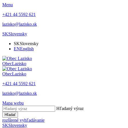
Menu
+421 44 5592 621
lazisko@lazisko.sk
SK
Slovensky
SK
Slovensky
EN
English
Obec
Lazisko
Obec
Lazisko
+421 44 5592 621
lazisko@lazisko.sk
Mapa webu
Hľadaný výraz
Hľadať
rozšírené vyhľadávanie
SK
Slovensky