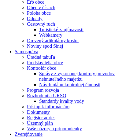
Erb obce
Obec v číslach
Poloha obce
Odpady
Cestovný ruch
Turistické zaujímavosti
Webkamery
Drevený artikulárny kostol
Noviny spod Sinej
Samospráva
Úradná tabuľa
Predstavitelia obce
Kontrolór obce
Správy z vykonanej kontroly prevodov
nehnuteľného majetku
Návrh plánu kontrolnej činnosti
Program rozvoja
Rozhodnutia URSO
Štandardy kvality vody
Prístup k informáciám
Dokumenty
Register adries
Územný plán
Vaše názory a pripomnienky
Zverejňovanie