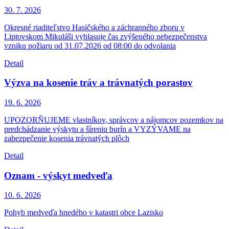
30. 7.
2026
Okresné riaditeľstvo Hasičského a záchranného zboru v
Liptovskom Mikuláši vyhlasuje čas zvýšeného nebezpečenstva
vzniku požiaru od 31.07.2026 od 08:00 do odvolania
Detail
Výzva na kosenie tráv a trávnatých porastov
19. 6.
2026
UPOZORŇUJEME vlastníkov, správcov a nájomcov pozemkov na
predchádzanie výskytu a šíreniu burín a VYZÝVAME na
zabezpečenie kosenia trávnatých plôch
Detail
Oznam - výskyt medveďa
10. 6.
2026
Pohyb medveďa hnedého v katastri obce Lazisko