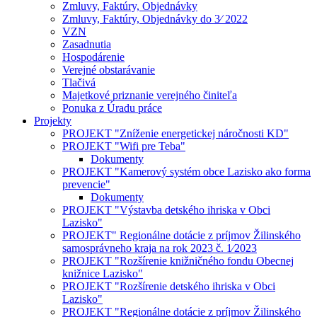
Zmluvy, Faktúry, Objednávky
Zmluvy, Faktúry, Objednávky do 3⁄ 2022
VZN
Zasadnutia
Hospodárenie
Verejné obstarávanie
Tlačivá
Majetkové priznanie verejného činiteľa
Ponuka z Úradu práce
Projekty
PROJEKT "Zníženie energetickej náročnosti KD"
PROJEKT "Wifi pre Teba"
Dokumenty
PROJEKT "Kamerový systém obce Lazisko ako forma
prevencie"
Dokumenty
PROJEKT "Výstavba detského ihriska v Obci
Lazisko"
PROJEKT" Regionálne dotácie z príjmov Žilinského
samosprávneho kraja na rok 2023 č. 1⁄2023
PROJEKT "Rozšírenie knižničného fondu Obecnej
knižnice Lazisko"
PROJEKT "Rozšírenie detského ihriska v Obci
Lazisko"
PROJEKT "Regionálne dotácie z príjmov Žilinského