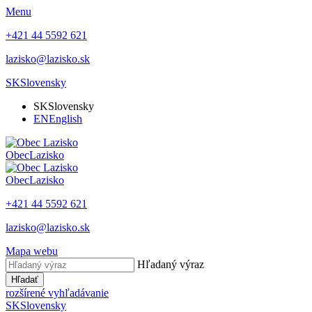
Menu
+421 44 5592 621
lazisko@lazisko.sk
SK
Slovensky
SK
Slovensky
EN
English
Obec
Lazisko
Obec
Lazisko
+421 44 5592 621
lazisko@lazisko.sk
Mapa webu
Hľadaný výraz
Hľadať
rozšírené vyhľadávanie
SK
Slovensky