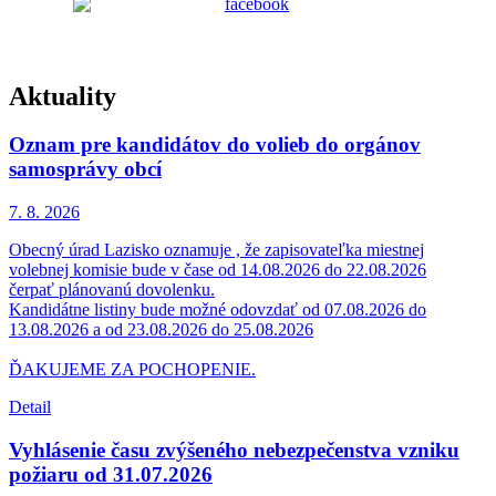
Aktuality
Oznam pre kandidátov do volieb do orgánov
samosprávy obcí
7. 8.
2026
Obecný úrad Lazisko oznamuje , že zapisovateľka miestnej
volebnej komisie bude v čase od 14.08.2026 do 22.08.2026
čerpať plánovanú dovolenku.
Kandidátne listiny bude možné odovzdať od 07.08.2026 do
13.08.2026 a od 23.08.2026 do 25.08.2026
ĎAKUJEME ZA POCHOPENIE.
Detail
Vyhlásenie času zvýšeného nebezpečenstva vzniku
požiaru od 31.07.2026