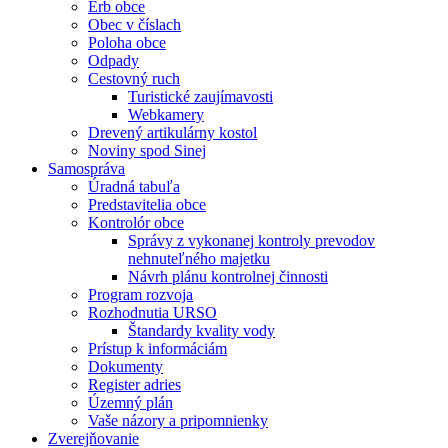
Erb obce
Obec v číslach
Poloha obce
Odpady
Cestovný ruch
Turistické zaujímavosti
Webkamery
Drevený artikulárny kostol
Noviny spod Sinej
Samospráva
Úradná tabuľa
Predstavitelia obce
Kontrolór obce
Správy z vykonanej kontroly prevodov
nehnuteľného majetku
Návrh plánu kontrolnej činnosti
Program rozvoja
Rozhodnutia URSO
Štandardy kvality vody
Prístup k informáciám
Dokumenty
Register adries
Územný plán
Vaše názory a pripomnienky
Zverejňovanie