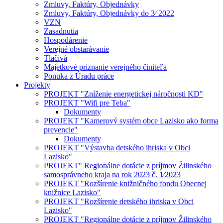
Zmluvy, Faktúry, Objednávky
Zmluvy, Faktúry, Objednávky do 3⁄ 2022
VZN
Zasadnutia
Hospodárenie
Verejné obstarávanie
Tlačivá
Majetkové priznanie verejného činiteľa
Ponuka z Úradu práce
Projekty
PROJEKT "Zníženie energetickej náročnosti KD"
PROJEKT "Wifi pre Teba"
Dokumenty
PROJEKT "Kamerový systém obce Lazisko ako forma
prevencie"
Dokumenty
PROJEKT "Výstavba detského ihriska v Obci
Lazisko"
PROJEKT" Regionálne dotácie z príjmov Žilinského
samosprávneho kraja na rok 2023 č. 1⁄2023
PROJEKT "Rozšírenie knižničného fondu Obecnej
knižnice Lazisko"
PROJEKT "Rozšírenie detského ihriska v Obci
Lazisko"
PROJEKT "Regionálne dotácie z príjmov Žilinského