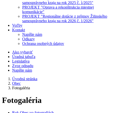
samosprávneho kraja na rok 2025 č. 1⁄2025"
PROJEKT "Oprava a rekonštrukcia miestnej
komunikácie"
PROJEKT "Regionálne dotácie z príjmov Žilinského
samosprávneho kraja na rok 2026 č. 1/2026"
Voľby
Kontakt
Napíšte nám
Odkazy
Ochrana osobných údajov
Ako vybaviť
Úradná tabuľa
Legislatíva
Zvoz odpadu
Napíšte nám
Úvodná stránka
Obec
Fotogaléria
Fotogaléria
Rok Obec vo fotografiách