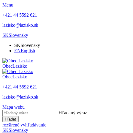
Menu
+421 44 5592 621
lazisko@lazisko.sk
SK
Slovensky
SK
Slovensky
EN
English
Obec
Lazisko
Obec
Lazisko
+421 44 5592 621
lazisko@lazisko.sk
Mapa webu
Hľadaný výraz
Hľadať
rozšírené vyhľadávanie
SK
Slovensky