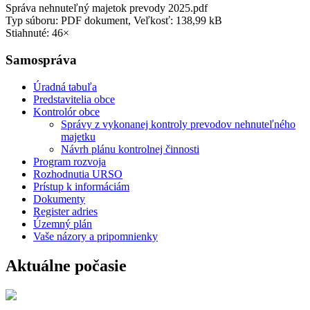
Správa nehnuteľný majetok prevody 2025.pdf
Typ súboru: PDF dokument, Veľkosť: 138,99 kB
Stiahnuté: 46×
Samospráva
Úradná tabuľa
Predstavitelia obce
Kontrolór obce
Správy z vykonanej kontroly prevodov nehnuteľného
majetku
Návrh plánu kontrolnej činnosti
Program rozvoja
Rozhodnutia URSO
Prístup k informáciám
Dokumenty
Register adries
Územný plán
Vaše názory a pripomnienky
Aktuálne počasie