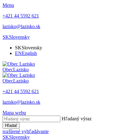
Menu
+421 44 5592 621
lazisko@lazisko.sk
SK
Slovensky
SK
Slovensky
EN
English
Obec
Lazisko
Obec
Lazisko
+421 44 5592 621
lazisko@lazisko.sk
Mapa webu
Hľadaný výraz
Hľadať
rozšírené vyhľadávanie
SK
Slovensky