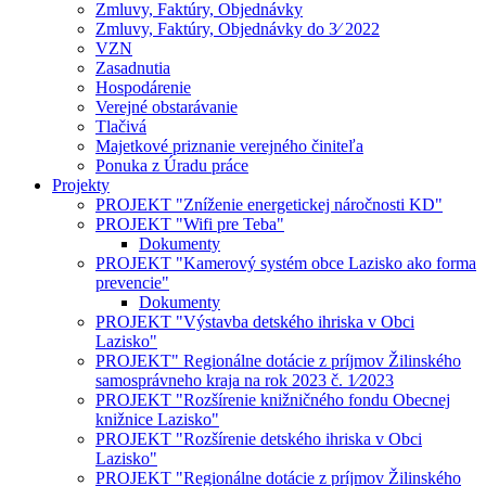
Zmluvy, Faktúry, Objednávky
Zmluvy, Faktúry, Objednávky do 3⁄ 2022
VZN
Zasadnutia
Hospodárenie
Verejné obstarávanie
Tlačivá
Majetkové priznanie verejného činiteľa
Ponuka z Úradu práce
Projekty
PROJEKT "Zníženie energetickej náročnosti KD"
PROJEKT "Wifi pre Teba"
Dokumenty
PROJEKT "Kamerový systém obce Lazisko ako forma
prevencie"
Dokumenty
PROJEKT "Výstavba detského ihriska v Obci
Lazisko"
PROJEKT" Regionálne dotácie z príjmov Žilinského
samosprávneho kraja na rok 2023 č. 1⁄2023
PROJEKT "Rozšírenie knižničného fondu Obecnej
knižnice Lazisko"
PROJEKT "Rozšírenie detského ihriska v Obci
Lazisko"
PROJEKT "Regionálne dotácie z príjmov Žilinského