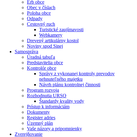
Erb obce
Obec v číslach
Poloha obce
Odpady
Cestovný ruch
Turistické zaujímavosti
Webkamery
Drevený artikulárny kostol
Noviny spod Sinej
Samospráva
Úradná tabuľa
Predstavitelia obce
Kontrolór obce
Správy z vykonanej kontroly prevodov
nehnuteľného majetku
Návrh plánu kontrolnej činnosti
Program rozvoja
Rozhodnutia URSO
Štandardy kvality vody
Prístup k informáciám
Dokumenty
Register adries
Územný plán
Vaše názory a pripomnienky
Zverejňovanie