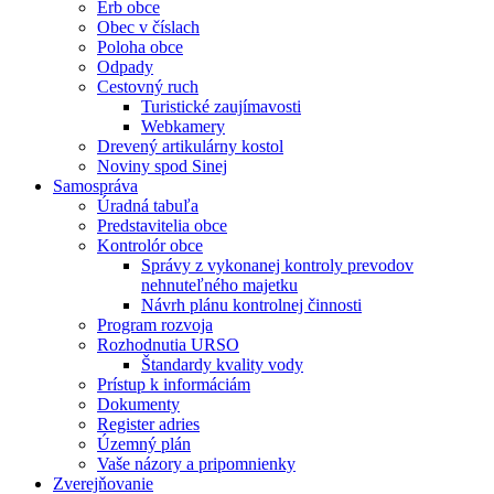
Erb obce
Obec v číslach
Poloha obce
Odpady
Cestovný ruch
Turistické zaujímavosti
Webkamery
Drevený artikulárny kostol
Noviny spod Sinej
Samospráva
Úradná tabuľa
Predstavitelia obce
Kontrolór obce
Správy z vykonanej kontroly prevodov
nehnuteľného majetku
Návrh plánu kontrolnej činnosti
Program rozvoja
Rozhodnutia URSO
Štandardy kvality vody
Prístup k informáciám
Dokumenty
Register adries
Územný plán
Vaše názory a pripomnienky
Zverejňovanie