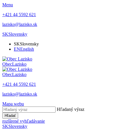
Menu
+421 44 5592 621
lazisko@lazisko.sk
SK
Slovensky
SK
Slovensky
EN
English
Obec
Lazisko
Obec
Lazisko
+421 44 5592 621
lazisko@lazisko.sk
Mapa webu
Hľadaný výraz
Hľadať
rozšírené vyhľadávanie
SK
Slovensky