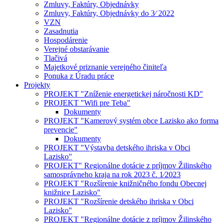
Zmluvy, Faktúry, Objednávky
Zmluvy, Faktúry, Objednávky do 3⁄ 2022
VZN
Zasadnutia
Hospodárenie
Verejné obstarávanie
Tlačivá
Majetkové priznanie verejného činiteľa
Ponuka z Úradu práce
Projekty
PROJEKT "Zníženie energetickej náročnosti KD"
PROJEKT "Wifi pre Teba"
Dokumenty
PROJEKT "Kamerový systém obce Lazisko ako forma
prevencie"
Dokumenty
PROJEKT "Výstavba detského ihriska v Obci
Lazisko"
PROJEKT" Regionálne dotácie z príjmov Žilinského
samosprávneho kraja na rok 2023 č. 1⁄2023
PROJEKT "Rozšírenie knižničného fondu Obecnej
knižnice Lazisko"
PROJEKT "Rozšírenie detského ihriska v Obci
Lazisko"
PROJEKT "Regionálne dotácie z príjmov Žilinského