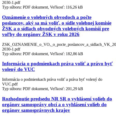
2030-1.pdf
Typ súboru: PDF dokument, Veľkosť: 116,26 kB
Oznámenie o volebných obvodoch a počte
poslancov, aký sa má voliť, o sídle volebnej komisie
ŽSK a o sídlach obvodných volebných komisií pre
voľby do orgánov ŽSK v roku 2026
ZSK_OZNAMENIE_o_VO,_o_pocte_poslancov_a_sidlach_VK_20
2030-1.pdf
Typ súboru: PDF dokument, Veľkosť: 182,86 kB
Informácia o podmienkach práva voliť a právo byť
volený do VUC
Informácia o podmienkach práva voliť a práva byť volený do
VUC.pdf
Typ súboru: PDF dokument, Veľkosť: 201,29 kB
Rozhodnutie predsedu NR SR o vyhlásení volieb do
orgánov samosprávy obcí a o vyhlásení volieb do
orgánov samosprávnych krajov