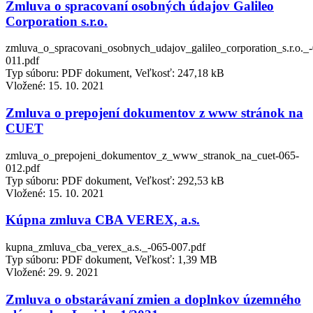
Zmluva o spracovaní osobných údajov Galileo
Corporation s.r.o.
zmluva_o_spracovani_osobnych_udajov_galileo_corporation_s.r.o._
011.pdf
Typ súboru: PDF dokument, Veľkosť: 247,18 kB
Vložené:
15. 10. 2021
Zmluva o prepojení dokumentov z www stránok na
CUET
zmluva_o_prepojeni_dokumentov_z_www_stranok_na_cuet-065-
012.pdf
Typ súboru: PDF dokument, Veľkosť: 292,53 kB
Vložené:
15. 10. 2021
Kúpna zmluva CBA VEREX, a.s.
kupna_zmluva_cba_verex_a.s._-065-007.pdf
Typ súboru: PDF dokument, Veľkosť: 1,39 MB
Vložené:
29. 9. 2021
Zmluva o obstarávaní zmien a doplnkov územného