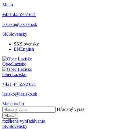
Menu
+421 44 5592 621
lazisko@lazisko.sk
SK
Slovensky
SK
Slovensky
EN
English
Obec
Lazisko
Obec
Lazisko
+421 44 5592 621
lazisko@lazisko.sk
Mapa webu
Hľadaný výraz
Hľadať
rozšírené vyhľadávanie
SK
Slovensky