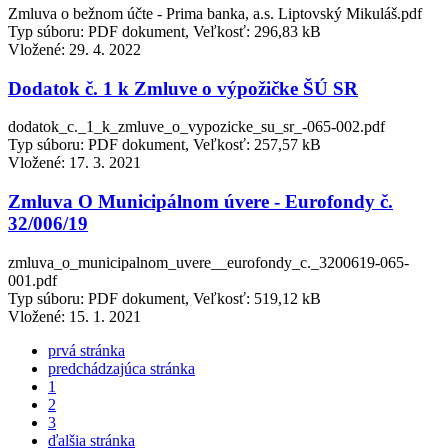
Zmluva o bežnom účte - Prima banka, a.s. Liptovský Mikuláš.pdf
Typ súboru: PDF dokument, Veľkosť: 296,83 kB
Vložené:
29. 4. 2022
Dodatok č. 1 k Zmluve o výpožičke ŠÚ SR
dodatok_c._1_k_zmluve_o_vypozicke_su_sr_-065-002.pdf
Typ súboru: PDF dokument, Veľkosť: 257,57 kB
Vložené:
17. 3. 2021
Zmluva O Municipálnom úvere - Eurofondy č.
32/006/19
zmluva_o_municipalnom_uvere__eurofondy_c._3200619-065-
001.pdf
Typ súboru: PDF dokument, Veľkosť: 519,12 kB
Vložené:
15. 1. 2021
prvá stránka
predchádzajúca stránka
1
2
3
ďalšia stránka