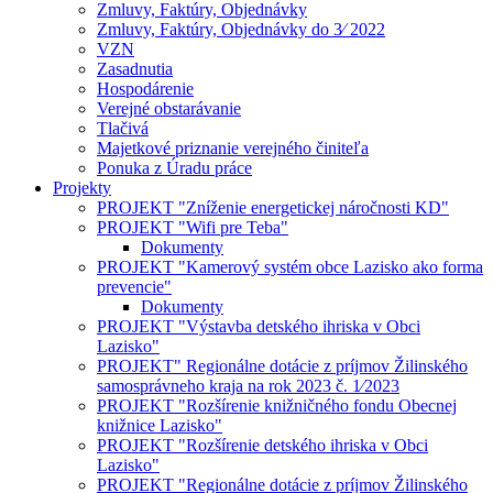
Zmluvy, Faktúry, Objednávky
Zmluvy, Faktúry, Objednávky do 3⁄ 2022
VZN
Zasadnutia
Hospodárenie
Verejné obstarávanie
Tlačivá
Majetkové priznanie verejného činiteľa
Ponuka z Úradu práce
Projekty
PROJEKT "Zníženie energetickej náročnosti KD"
PROJEKT "Wifi pre Teba"
Dokumenty
PROJEKT "Kamerový systém obce Lazisko ako forma
prevencie"
Dokumenty
PROJEKT "Výstavba detského ihriska v Obci
Lazisko"
PROJEKT" Regionálne dotácie z príjmov Žilinského
samosprávneho kraja na rok 2023 č. 1⁄2023
PROJEKT "Rozšírenie knižničného fondu Obecnej
knižnice Lazisko"
PROJEKT "Rozšírenie detského ihriska v Obci
Lazisko"
PROJEKT "Regionálne dotácie z príjmov Žilinského