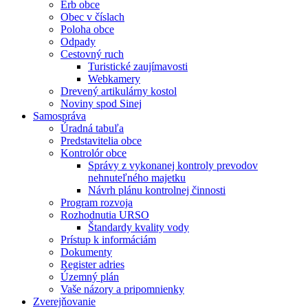
Erb obce
Obec v číslach
Poloha obce
Odpady
Cestovný ruch
Turistické zaujímavosti
Webkamery
Drevený artikulárny kostol
Noviny spod Sinej
Samospráva
Úradná tabuľa
Predstavitelia obce
Kontrolór obce
Správy z vykonanej kontroly prevodov
nehnuteľného majetku
Návrh plánu kontrolnej činnosti
Program rozvoja
Rozhodnutia URSO
Štandardy kvality vody
Prístup k informáciám
Dokumenty
Register adries
Územný plán
Vaše názory a pripomnienky
Zverejňovanie