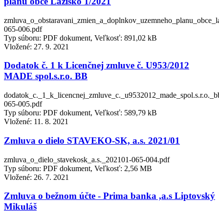
plánu obce Lazisko 1/2021
zmluva_o_obstaravani_zmien_a_doplnkov_uzemneho_planu_obce_l
065-006.pdf
Typ súboru: PDF dokument, Veľkosť: 891,02 kB
Vložené:
27. 9. 2021
Dodatok č. 1 k Licenčnej zmluve č. U953/2012
MADE spol.s.r.o. BB
dodatok_c._1_k_licencnej_zmluve_c._u9532012_made_spol.s.r.o._b
065-005.pdf
Typ súboru: PDF dokument, Veľkosť: 589,79 kB
Vložené:
11. 8. 2021
Zmluva o dielo STAVEKO-SK, a.s. 2021/01
zmluva_o_dielo_stavekosk_a.s._202101-065-004.pdf
Typ súboru: PDF dokument, Veľkosť: 2,56 MB
Vložené:
26. 7. 2021
Zmluva o bežnom účte - Prima banka ,a.s Liptovský
Mikuláš