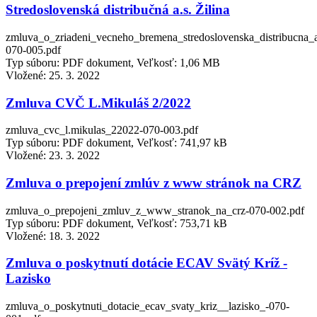
Stredoslovenská distribučná a.s. Žilina
zmluva_o_zriadeni_vecneho_bremena_stredoslovenska_distribucna_a.
070-005.pdf
Typ súboru: PDF dokument, Veľkosť: 1,06 MB
Vložené:
25. 3. 2022
Zmluva CVČ L.Mikuláš 2/2022
zmluva_cvc_l.mikulas_22022-070-003.pdf
Typ súboru: PDF dokument, Veľkosť: 741,97 kB
Vložené:
23. 3. 2022
Zmluva o prepojení zmlúv z www stránok na CRZ
zmluva_o_prepojeni_zmluv_z_www_stranok_na_crz-070-002.pdf
Typ súboru: PDF dokument, Veľkosť: 753,71 kB
Vložené:
18. 3. 2022
Zmluva o poskytnutí dotácie ECAV Svätý Kríž -
Lazisko
zmluva_o_poskytnuti_dotacie_ecav_svaty_kriz__lazisko_-070-