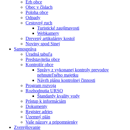
Erb obce
Obec v číslach
Poloha obce
Odpady
Cestovný ruch
Turistické zaujímavosti
Webkamery
Drevený artikulárny kostol
Noviny spod Sinej
Samospráva
Úradná tabuľa
Predstavitelia obce
Kontrolór obce
Správy z vykonanej kontroly prevodov
nehnuteľného majetku
Návrh plánu kontrolnej činnosti
Program rozvoja
Rozhodnutia URSO
Štandardy kvality vody
Prístup k informáciám
Dokumenty
Register adries
Územný plán
Vaše názory a pripomnienky
Zverejňovanie