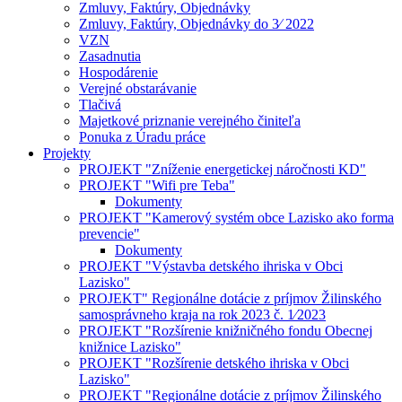
Zmluvy, Faktúry, Objednávky
Zmluvy, Faktúry, Objednávky do 3⁄ 2022
VZN
Zasadnutia
Hospodárenie
Verejné obstarávanie
Tlačivá
Majetkové priznanie verejného činiteľa
Ponuka z Úradu práce
Projekty
PROJEKT "Zníženie energetickej náročnosti KD"
PROJEKT "Wifi pre Teba"
Dokumenty
PROJEKT "Kamerový systém obce Lazisko ako forma
prevencie"
Dokumenty
PROJEKT "Výstavba detského ihriska v Obci
Lazisko"
PROJEKT" Regionálne dotácie z príjmov Žilinského
samosprávneho kraja na rok 2023 č. 1⁄2023
PROJEKT "Rozšírenie knižničného fondu Obecnej
knižnice Lazisko"
PROJEKT "Rozšírenie detského ihriska v Obci
Lazisko"
PROJEKT "Regionálne dotácie z príjmov Žilinského