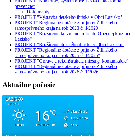
PROJEKT "Kamerový systém obce Lazisko ako forma
prevencie"
Dokumenty
PROJEKT "Výstavba detského ihriska v Obci Lazisko"
PROJEKT" Regionálne dotácie z príjmov Žilinského
samosprávneho kraja na rok 2023 č. 1⁄2023
PROJEKT "Rozšírenie knižničného fondu Obecnej knižnice
Lazisko"
PROJEKT "Rozšírenie detského ihriska v Obci Lazisko"
PROJEKT "Regionálne dotácie z príjmov Žilinského
samosprávneho kraja na rok 2025 č. 1⁄2025"
PROJEKT "Oprava a rekonštrukcia miestnej komunikácie"
PROJEKT "Regionálne dotácie z príjmov Žilinského
samosprávneho kraja na rok 2026 č. 1/2026"
Aktuálne počasie