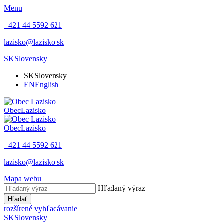
Menu
+421 44 5592 621
lazisko@lazisko.sk
SK
Slovensky
SK
Slovensky
EN
English
Obec
Lazisko
Obec
Lazisko
+421 44 5592 621
lazisko@lazisko.sk
Mapa webu
Hľadaný výraz
Hľadať
rozšírené vyhľadávanie
SK
Slovensky