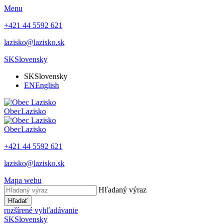
Menu
+421 44 5592 621
lazisko@lazisko.sk
SK
Slovensky
SK
Slovensky
EN
English
Obec
Lazisko
Obec
Lazisko
+421 44 5592 621
lazisko@lazisko.sk
Mapa webu
Hľadaný výraz
Hľadať
rozšírené vyhľadávanie
SK
Slovensky