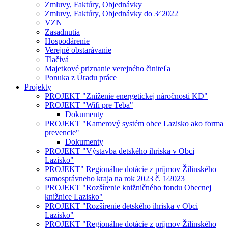
Zmluvy, Faktúry, Objednávky
Zmluvy, Faktúry, Objednávky do 3⁄ 2022
VZN
Zasadnutia
Hospodárenie
Verejné obstarávanie
Tlačivá
Majetkové priznanie verejného činiteľa
Ponuka z Úradu práce
Projekty
PROJEKT "Zníženie energetickej náročnosti KD"
PROJEKT "Wifi pre Teba"
Dokumenty
PROJEKT "Kamerový systém obce Lazisko ako forma
prevencie"
Dokumenty
PROJEKT "Výstavba detského ihriska v Obci
Lazisko"
PROJEKT" Regionálne dotácie z príjmov Žilinského
samosprávneho kraja na rok 2023 č. 1⁄2023
PROJEKT "Rozšírenie knižničného fondu Obecnej
knižnice Lazisko"
PROJEKT "Rozšírenie detského ihriska v Obci
Lazisko"
PROJEKT "Regionálne dotácie z príjmov Žilinského