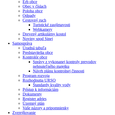
Erb obce
Obec v číslach
Poloha obce
Odpady
Cestovný ruch
Turistické zaujímavosti
Webkamery
Drevený artikulárny kostol
Noviny spod Sinej
Samospráva
Úradná tabuľa
Predstavitelia obce
Kontrolór obce
Správy z vykonanej kontroly prevodov
nehnuteľného majetku
Návrh plánu kontrolnej činnosti
Program rozvoja
Rozhodnutia URSO
Štandardy kvality vody
Prístup k informáciám
Dokumenty
Register adries
Územný plán
Vaše názory a pripomnienky
Zverejňovanie