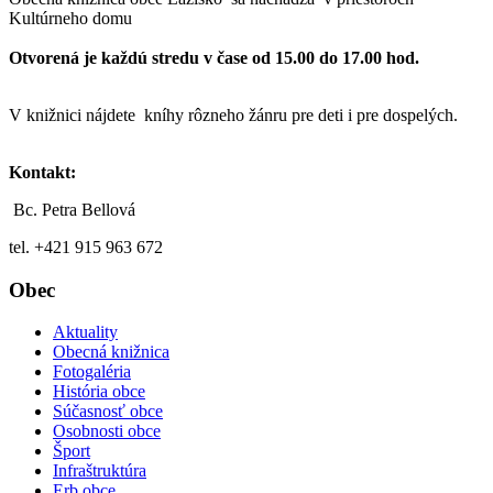
Kultúrneho domu
Otvorená je každú stredu v čase od 15.00 do 17.00 hod.
V knižnici nájdete kníhy rôzneho žánru pre deti i pre dospelých.
Kontakt:
Bc. Petra Bellová
tel. +421 915 963 672
Obec
Aktuality
Obecná knižnica
Fotogaléria
História obce
Súčasnosť obce
Osobnosti obce
Šport
Infraštruktúra
Erb obce