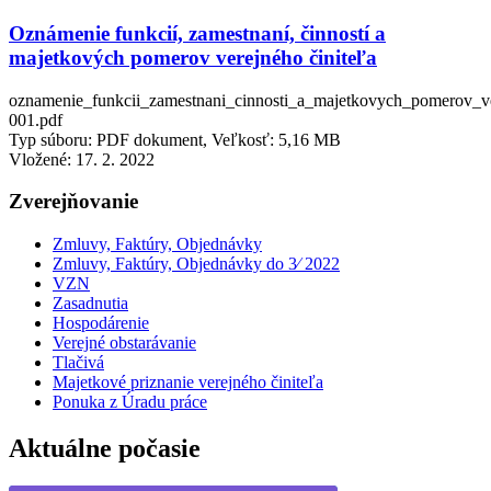
Oznámenie funkcií, zamestnaní, činností a
majetkových pomerov verejného činiteľa
oznamenie_funkcii_zamestnani_cinnosti_a_majetkovych_pomerov_ve
001.pdf
Typ súboru: PDF dokument, Veľkosť: 5,16 MB
Vložené:
17. 2. 2022
Zverejňovanie
Zmluvy, Faktúry, Objednávky
Zmluvy, Faktúry, Objednávky do 3⁄ 2022
VZN
Zasadnutia
Hospodárenie
Verejné obstarávanie
Tlačivá
Majetkové priznanie verejného činiteľa
Ponuka z Úradu práce
Aktuálne počasie