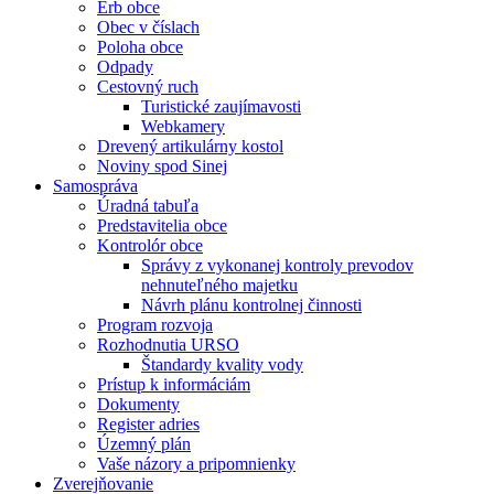
Erb obce
Obec v číslach
Poloha obce
Odpady
Cestovný ruch
Turistické zaujímavosti
Webkamery
Drevený artikulárny kostol
Noviny spod Sinej
Samospráva
Úradná tabuľa
Predstavitelia obce
Kontrolór obce
Správy z vykonanej kontroly prevodov
nehnuteľného majetku
Návrh plánu kontrolnej činnosti
Program rozvoja
Rozhodnutia URSO
Štandardy kvality vody
Prístup k informáciám
Dokumenty
Register adries
Územný plán
Vaše názory a pripomnienky
Zverejňovanie