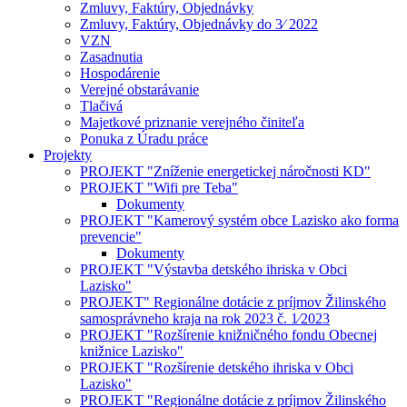
Zmluvy, Faktúry, Objednávky
Zmluvy, Faktúry, Objednávky do 3⁄ 2022
VZN
Zasadnutia
Hospodárenie
Verejné obstarávanie
Tlačivá
Majetkové priznanie verejného činiteľa
Ponuka z Úradu práce
Projekty
PROJEKT "Zníženie energetickej náročnosti KD"
PROJEKT "Wifi pre Teba"
Dokumenty
PROJEKT "Kamerový systém obce Lazisko ako forma
prevencie"
Dokumenty
PROJEKT "Výstavba detského ihriska v Obci
Lazisko"
PROJEKT" Regionálne dotácie z príjmov Žilinského
samosprávneho kraja na rok 2023 č. 1⁄2023
PROJEKT "Rozšírenie knižničného fondu Obecnej
knižnice Lazisko"
PROJEKT "Rozšírenie detského ihriska v Obci
Lazisko"
PROJEKT "Regionálne dotácie z príjmov Žilinského