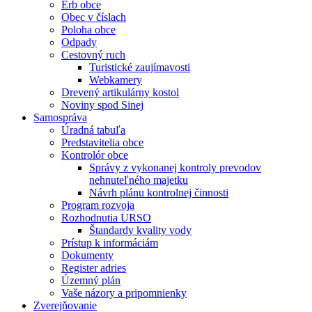
Erb obce
Obec v číslach
Poloha obce
Odpady
Cestovný ruch
Turistické zaujímavosti
Webkamery
Drevený artikulárny kostol
Noviny spod Sinej
Samospráva
Úradná tabuľa
Predstavitelia obce
Kontrolór obce
Správy z vykonanej kontroly prevodov
nehnuteľného majetku
Návrh plánu kontrolnej činnosti
Program rozvoja
Rozhodnutia URSO
Štandardy kvality vody
Prístup k informáciám
Dokumenty
Register adries
Územný plán
Vaše názory a pripomnienky
Zverejňovanie