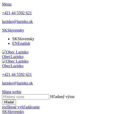
Menu
+421 44 5592 621
lazisko@lazisko.sk
SK
Slovensky
SK
Slovensky
EN
English
Obec
Lazisko
Obec
Lazisko
+421 44 5592 621
lazisko@lazisko.sk
Mapa webu
Hľadaný výraz
Hľadať
rozšírené vyhľadávanie
SK
Slovensky