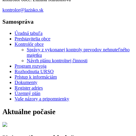
kontrolor@lazisko.sk
Samospráva
Úradná tabuľa
Predstavitelia obce
Kontrolór obce
Správy z vykonanej kontroly prevodov nehnuteľného
majetku
Návrh plánu kontrolnej činnosti
Program rozvoja
Rozhodnutia URSO
Prístup k informáciám
Dokumenty
Register adries
Územný plán
Vaše názory a pripomnienky
Aktuálne počasie