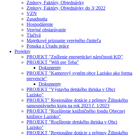
Zmluvy, Faktúry, Objednávky
Zmluvy, Faktúry, Objednávky do 3⁄ 2022
VZN
Zasadnutia
Hospodárenie
Verejné obstarávanie
Tlačivá
Majetkové priznanie verejného činiteľa
Ponuka z Úradu práce
Projekty
PROJEKT "Zníženie energetickej náročnosti KD"
PROJEKT "Wifi pre Teba"
Dokumenty
PROJEKT "Kamerový systém obce Lazisko ako forma
prevencie"
Dokumenty
PROJEKT "Výstavba detského ihriska v Obci
Lazisko"
PROJEKT" Regionálne dotácie z príjmov Žilinského
samosprávneho kraja na rok 2023 č. 1⁄2023
PROJEKT "Rozšírenie knižničného fondu Obecnej
knižnice Lazisko"
PROJEKT "Rozšírenie detského ihriska v Obci
Lazisko"
PROJEKT "Regionálne dotácie z príjmov Žilinského