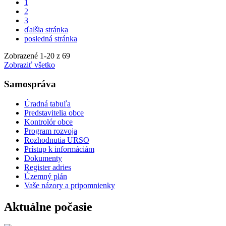
1
2
3
ďalšia stránka
posledná stránka
Zobrazené
1
-
20
z 69
Zobraziť všetko
Samospráva
Úradná tabuľa
Predstavitelia obce
Kontrolór obce
Program rozvoja
Rozhodnutia URSO
Prístup k informáciám
Dokumenty
Register adries
Územný plán
Vaše názory a pripomnienky
Aktuálne počasie