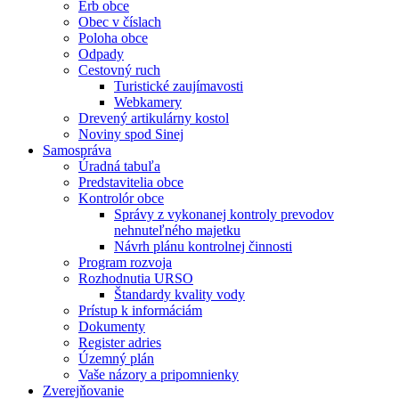
Erb obce
Obec v číslach
Poloha obce
Odpady
Cestovný ruch
Turistické zaujímavosti
Webkamery
Drevený artikulárny kostol
Noviny spod Sinej
Samospráva
Úradná tabuľa
Predstavitelia obce
Kontrolór obce
Správy z vykonanej kontroly prevodov
nehnuteľného majetku
Návrh plánu kontrolnej činnosti
Program rozvoja
Rozhodnutia URSO
Štandardy kvality vody
Prístup k informáciám
Dokumenty
Register adries
Územný plán
Vaše názory a pripomnienky
Zverejňovanie