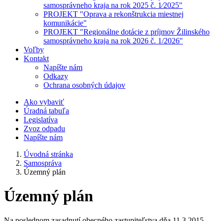
samosprávneho kraja na rok 2025 č. 1⁄2025"
PROJEKT "Oprava a rekonštrukcia miestnej
komunikácie"
PROJEKT "Regionálne dotácie z príjmov Žilinského
samosprávneho kraja na rok 2026 č. 1/2026"
Voľby
Kontakt
Napíšte nám
Odkazy
Ochrana osobných údajov
Ako vybaviť
Úradná tabuľa
Legislatíva
Zvoz odpadu
Napíšte nám
Úvodná stránka
Samospráva
Územný plán
Územný plán
Na poslednom zasadnutí obecného zastupiteľstva dňa 11.3.2015