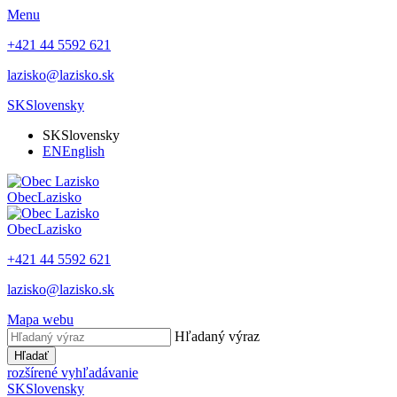
Menu
+421 44 5592 621
lazisko@lazisko.sk
SK
Slovensky
SK
Slovensky
EN
English
Obec
Lazisko
Obec
Lazisko
+421 44 5592 621
lazisko@lazisko.sk
Mapa webu
Hľadaný výraz
Hľadať
rozšírené vyhľadávanie
SK
Slovensky