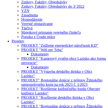
Zmluvy, Faktúry, Objednávky
Zmluvy, Faktúry, Objednávky do 3⁄ 2022
VZN
Zasadnutia
Hospodárenie
Verejné obstarávanie
Tlačivá
Majetkové priznanie verejného činiteľa
Ponuka z Úradu práce
Projekty
PROJEKT "Zníženie energetickej náročnosti KD"
PROJEKT "Wifi pre Teba"
Dokumenty
PROJEKT "Kamerový systém obce Lazisko ako forma
prevencie"
Dokumenty
PROJEKT "Výstavba detského ihriska v Obci
Lazisko"
PROJEKT" Regionálne dotácie z príjmov Žilinského
samosprávneho kraja na rok 2023 č. 1⁄2023
PROJEKT "Rozšírenie knižničného fondu Obecnej
knižnice Lazisko"
PROJEKT "Rozšírenie detského ihriska v Obci
Lazisko"
PROJEKT "Regionálne dotácie z príjmov Žilinského