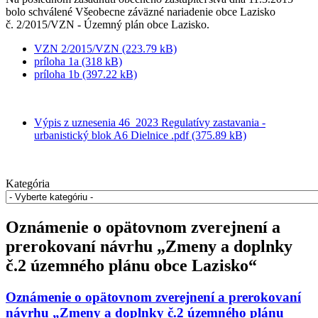
bolo schválené Všeobecne záväzné nariadenie obce Lazisko
č. 2/2015/VZN - Územný plán obce Lazisko.
VZN 2/2015/VZN (223.79 kB)
príloha 1a (318 kB)
príloha 1b (397.22 kB)
Výpis z uznesenia 46_2023 Regulatívy zastavania -
urbanistický blok A6 Dielnice .pdf (375.89 kB)
Kategória
Oznámenie o opätovnom zverejnení a
prerokovaní návrhu „Zmeny a doplnky
č.2 územného plánu obce Lazisko“
Oznámenie o opätovnom zverejnení a prerokovaní
návrhu „Zmeny a doplnky č.2 územného plánu