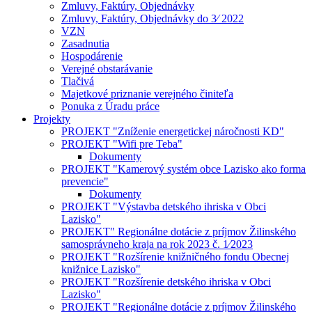
Zmluvy, Faktúry, Objednávky
Zmluvy, Faktúry, Objednávky do 3⁄ 2022
VZN
Zasadnutia
Hospodárenie
Verejné obstarávanie
Tlačivá
Majetkové priznanie verejného činiteľa
Ponuka z Úradu práce
Projekty
PROJEKT "Zníženie energetickej náročnosti KD"
PROJEKT "Wifi pre Teba"
Dokumenty
PROJEKT "Kamerový systém obce Lazisko ako forma
prevencie"
Dokumenty
PROJEKT "Výstavba detského ihriska v Obci
Lazisko"
PROJEKT" Regionálne dotácie z príjmov Žilinského
samosprávneho kraja na rok 2023 č. 1⁄2023
PROJEKT "Rozšírenie knižničného fondu Obecnej
knižnice Lazisko"
PROJEKT "Rozšírenie detského ihriska v Obci
Lazisko"
PROJEKT "Regionálne dotácie z príjmov Žilinského