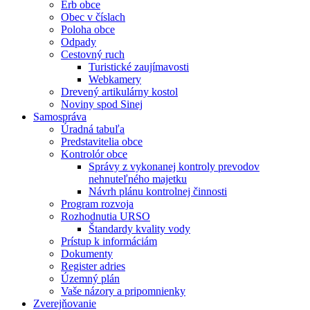
Erb obce
Obec v číslach
Poloha obce
Odpady
Cestovný ruch
Turistické zaujímavosti
Webkamery
Drevený artikulárny kostol
Noviny spod Sinej
Samospráva
Úradná tabuľa
Predstavitelia obce
Kontrolór obce
Správy z vykonanej kontroly prevodov
nehnuteľného majetku
Návrh plánu kontrolnej činnosti
Program rozvoja
Rozhodnutia URSO
Štandardy kvality vody
Prístup k informáciám
Dokumenty
Register adries
Územný plán
Vaše názory a pripomnienky
Zverejňovanie