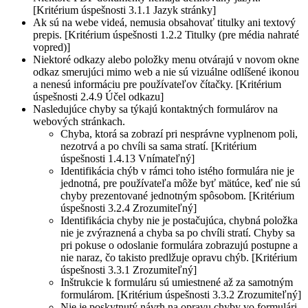
[Kritérium úspešnosti 3.1.1 Jazyk stránky]
Ak sú na webe videá, nemusia obsahovať titulky ani textový
prepis. [Kritérium úspešnosti 1.2.2 Titulky (pre média nahraté
vopred)]
Niektoré odkazy alebo položky menu otvárajú v novom okne
odkaz smerujúci mimo web a nie sú vizuálne odlíšené ikonou
a nenesú informáciu pre používateľov čítačky. [Kritérium
úspešnosti 2.4.9 Účel odkazu]
Nasledujúce chyby sa týkajú kontaktných formulárov na
webových stránkach.
Chyba, ktorá sa zobrazí pri nesprávne vyplnenom poli,
nezotrvá a po chvíli sa sama stratí. [Kritérium
úspešnosti 1.4.13 Vnímateľný]
Identifikácia chýb v rámci toho istého formulára nie je
jednotná, pre používateľa môže byť mätúce, keď nie sú
chyby prezentované jednotným spôsobom. [Kritérium
úspešnosti 3.2.4 Zrozumiteľný]
Identifikácia chyby nie je postačujúca, chybná položka
nie je zvýraznená a chyba sa po chvíli stratí. Chyby sa
pri pokuse o odoslanie formulára zobrazujú postupne a
nie naraz, čo takisto predlžuje opravu chýb. [Kritérium
úspešnosti 3.3.1 Zrozumiteľný]
Inštrukcie k formuláru sú umiestnené až za samotným
formulárom. [Kritérium úspešnosti 3.3.2 Zrozumiteľný]
Nie je poskytnutý návrh na opravu chyby vo formulári,