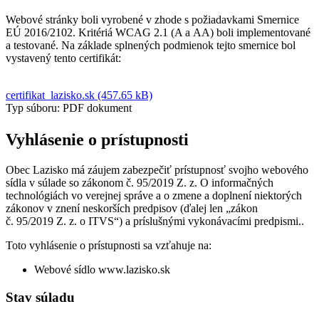
Webové stránky boli vyrobené v zhode s požiadavkami Smernice
EÚ 2016/2102. Kritériá WCAG 2.1 (A a AA) boli implementované
a testované. Na základe splnených podmienok tejto smernice bol
vystavený tento certifikát:
certifikat_lazisko.sk (457.65 kB)
Typ súboru: PDF dokument
Vyhlásenie o prístupnosti
Obec Lazisko má záujem zabezpečiť prístupnosť svojho webového
sídla v súlade so zákonom č. 95/2019 Z. z. O informačných
technológiách vo verejnej správe a o zmene a doplnení niektorých
zákonov v znení neskorších predpisov (ďalej len „zákon
č. 95/2019 Z. z. o ITVS“) a príslušnými vykonávacími predpismi..
Toto vyhlásenie o prístupnosti sa vzťahuje na:
Webové sídlo www.lazisko.sk
Stav súladu