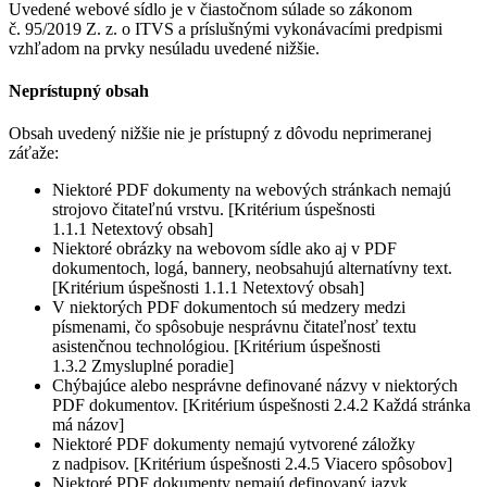
Uvedené webové sídlo je v čiastočnom súlade so zákonom
č. 95/2019 Z. z. o ITVS a príslušnými vykonávacími predpismi
vzhľadom na prvky nesúladu uvedené nižšie.
Neprístupný obsah
Obsah uvedený nižšie nie je prístupný z dôvodu neprimeranej
záťaže:
Niektoré PDF dokumenty na webových stránkach nemajú
strojovo čitateľnú vrstvu. [Kritérium úspešnosti
1.1.1 Netextový obsah]
Niektoré obrázky na webovom sídle ako aj v PDF
dokumentoch, logá, bannery, neobsahujú alternatívny text.
[Kritérium úspešnosti 1.1.1 Netextový obsah]
V niektorých PDF dokumentoch sú medzery medzi
písmenami, čo spôsobuje nesprávnu čitateľnosť textu
asistenčnou technológiou. [Kritérium úspešnosti
1.3.2 Zmysluplné poradie]
Chýbajúce alebo nesprávne definované názvy v niektorých
PDF dokumentov. [Kritérium úspešnosti 2.4.2 Každá stránka
má názov]
Niektoré PDF dokumenty nemajú vytvorené záložky
z nadpisov. [Kritérium úspešnosti 2.4.5 Viacero spôsobov]
Niektoré PDF dokumenty nemajú definovaný jazyk.