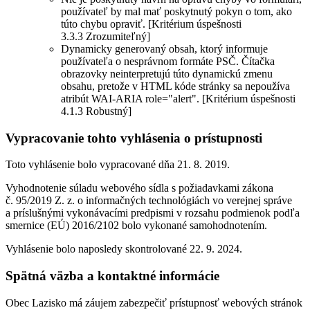
používateľ by mal mať poskytnutý pokyn o tom, ako
túto chybu opraviť. [Kritérium úspešnosti
3.3.3 Zrozumiteľný]
Dynamicky generovaný obsah, ktorý informuje
používateľa o nesprávnom formáte PSČ. Čítačka
obrazovky neinterpretujú túto dynamickú zmenu
obsahu, pretože v HTML kóde stránky sa nepoužíva
atribút WAI-ARIA role="alert". [Kritérium úspešnosti
4.1.3 Robustný]
Vypracovanie tohto vyhlásenia o prístupnosti
Toto vyhlásenie bolo vypracované dňa 21. 8. 2019.
Vyhodnotenie súladu webového sídla s požiadavkami zákona
č. 95/2019 Z. z. o informačných technológiách vo verejnej správe
a príslušnými vykonávacími predpismi v rozsahu podmienok podľa
smernice (EÚ) 2016/2102 bolo vykonané samohodnotením.
Vyhlásenie bolo naposledy skontrolované 22. 9. 2024.
Spätná väzba a kontaktné informácie
Obec Lazisko má záujem zabezpečiť prístupnosť webových stránok