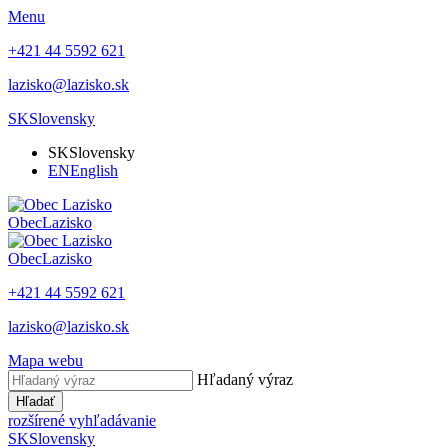
Menu
+421 44 5592 621
lazisko@lazisko.sk
SK
Slovensky
SK
Slovensky
EN
English
Obec
Lazisko
Obec
Lazisko
+421 44 5592 621
lazisko@lazisko.sk
Mapa webu
Hľadaný výraz
Hľadať
rozšírené vyhľadávanie
SK
Slovensky