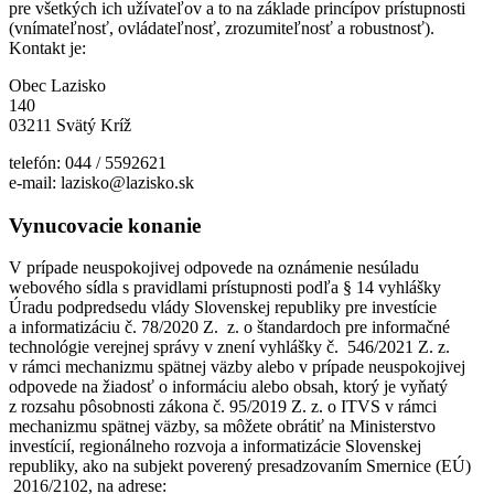
pre všetkých ich užívateľov a to na základe princípov prístupnosti
(vnímateľnosť, ovládateľnosť, zrozumiteľnosť a robustnosť).
Kontakt je:
Obec Lazisko
140
03211 Svätý Kríž
telefón: 044 / 5592621
e-mail: lazisko@lazisko.sk
Vynucovacie konanie
V prípade neuspokojivej odpovede na oznámenie nesúladu
webového sídla s pravidlami prístupnosti podľa § 14 vyhlášky
Úradu podpredsedu vlády Slovenskej republiky pre investície
a informatizáciu č. 78/2020 Z. z. o štandardoch pre informačné
technológie verejnej správy v znení vyhlášky č. 546/2021 Z. z.
v rámci mechanizmu spätnej väzby alebo v prípade neuspokojivej
odpovede na žiadosť o informáciu alebo obsah, ktorý je vyňatý
z rozsahu pôsobnosti zákona č. 95/2019 Z. z. o ITVS v rámci
mechanizmu spätnej väzby, sa môžete obrátiť na Ministerstvo
investícií, regionálneho rozvoja a informatizácie Slovenskej
republiky, ako na subjekt poverený presadzovaním Smernice (EÚ)
2016/2102, na adrese: