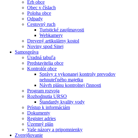
Erb obce
Obec v číslach
Poloha obce
Odpady
Cestovný ruch
Turistické zaujímavosti
Webkamery
Drevený artikulárny kostol
Noviny spod Sinej
Samospráva
Úradná tabuľa
Predstavitelia obce
Kontrolór obce
Správy z vykonanej kontroly prevodov
nehnuteľného majetku
Návrh plánu kontrolnej činnosti
Program rozvoja
Rozhodnutia URSO
Štandardy kvality vody
Prístup k informáciám
Dokumenty
Register adries
Územný plán
Vaše názory a pripomnienky
Zverejňovanie