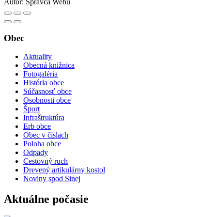
Autor:
Správca Webu
Obec
Aktuality
Obecná knižnica
Fotogaléria
História obce
Súčasnosť obce
Osobnosti obce
Šport
Infraštruktúra
Erb obce
Obec v číslach
Poloha obce
Odpady
Cestovný ruch
Drevený artikulárny kostol
Noviny spod Sinej
Aktuálne počasie