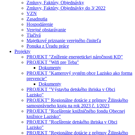
Zmluvy, Faktúry, Objednávky
Zmluvy, Faktúry, Objednávky do 3⁄ 2022
VZN
Zasadnutia
Hospodárenie
Verejné obstarávanie
Tlačivá
Majetkové priznanie verejného činiteľa
Ponuka z Úradu práce
Projekty
PROJEKT "Zníženie energetickej náročnosti KD"
PROJEKT "Wifi pre Teba"
Dokumenty
PROJEKT "Kamerový systém obce Lazisko ako forma
prevencie"
Dokumenty
PROJEKT "Výstavba detského ihriska v Obci
Lazisko"
PROJEKT" Regionálne dotácie z príjmov Žilinského
samosprávneho kraja na rok 2023 č. 1⁄2023
PROJEKT "Rozšírenie knižničného fondu Obecnej
knižnice Lazisko"
PROJEKT "Rozšírenie detského ihriska v Obci
Lazisko"
PROJEKT "Regionálne dotácie z príjmov Žilinského