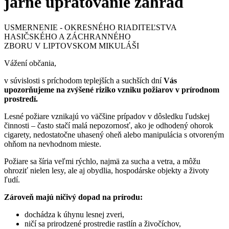
jarné upratovanie záhrad
USMERNENIE - OKRESNÉHO RIADITEĽSTVA
HASIČSKÉHO A ZÁCHRANNÉHO
ZBORU V LIPTOVSKOM MIKULÁŠI
Vážení občania,
v súvislosti s príchodom teplejších a suchších dní
Vás
upozorňujeme na zvýšené riziko vzniku požiarov v prírodnom
prostredí.
Lesné požiare vznikajú vo väčšine prípadov v dôsledku ľudskej
činnosti – často stačí malá nepozornosť, ako je odhodený ohorok
cigarety, nedostatočne uhasený oheň alebo manipulácia s otvoreným
ohňom na nevhodnom mieste.
Požiare sa šíria veľmi rýchlo, najmä za sucha a vetra, a môžu
ohroziť nielen lesy, ale aj obydlia, hospodárske objekty a životy
ľudí.
Zároveň majú ničivý dopad na prírodu:
dochádza k úhynu lesnej zveri,
ničí sa prirodzené prostredie rastlín a živočíchov,