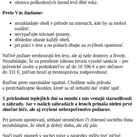
obnova poškodených území trvá dlhé roky.
Preto Vás žiadame:
nezakladajte oheň v prírode na miestach, kde by sa mohol
rozšíriť,
nevypaľujte trávnaté porasty,
dôsledne uhaste každý oheň,
pri práci v lese a na poliach dbajte na zvýšenú opatrnosť.
Ničivé požiare neohrozujú len lesy, ale aj naše domovy a životy.
Nezabúdajte, že za porušenie zákona hrozia vysoké sankcie – pre
právnické osoby a podnikateľov až do 16 596 € a pre občanov
do 331 €, pričom hrozí aj trestnoprávna zodpovednosť.
Buďme preto maximálne opatrní. Chráňme našu prírodu
a predchádzajme škodám, ktoré sa už nebudú dať vrátiť späť.
S príchodom teplejších dní sa mnohí z nás venujú starostlivosti
o záhrady. Jar v našich záhradách a lesoch prináša nielen prvé
slnečné lúče, ale aj zvýšené nebezpečenstvo požiarov.
Pri jarnom upratovaní, strihaní stromčekov či zbieraní suchého lístia
nezabúdajme, že oheň je dobrý sluha, ale zlý pán.
Stačí malý plameň v suchej tráve a následky môžu byť ničivé.