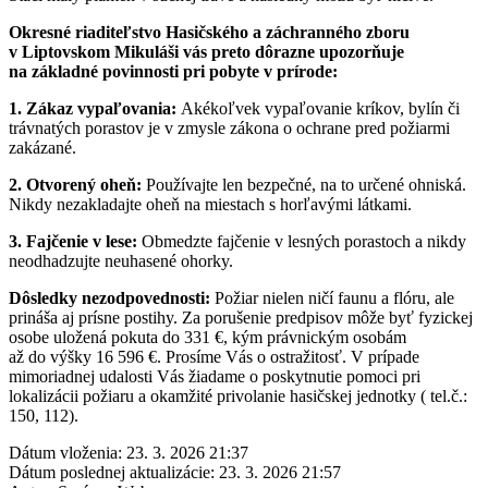
Okresné riaditeľstvo Hasičského a záchranného zboru
v Liptovskom Mikuláši vás preto dôrazne upozorňuje
na základné povinnosti pri pobyte v prírode:
1. Zákaz vypaľovania:
Akékoľvek vypaľovanie kríkov, bylín či
trávnatých porastov je v zmysle zákona o ochrane pred požiarmi
zakázané.
2. Otvorený oheň:
Používajte len bezpečné, na to určené ohniská.
Nikdy nezakladajte oheň na miestach s horľavými látkami.
3. Fajčenie v lese:
Obmedzte fajčenie v lesných porastoch a nikdy
neodhadzujte neuhasené ohorky.
Dôsledky nezodpovednosti:
Požiar nielen ničí faunu a flóru, ale
prináša aj prísne postihy. Za porušenie predpisov môže byť fyzickej
osobe uložená pokuta do 331 €, kým právnickým osobám
až do výšky 16 596 €. Prosíme Vás o ostražitosť. V prípade
mimoriadnej udalosti Vás žiadame o poskytnutie pomoci pri
lokalizácii požiaru a okamžité privolanie hasičskej jednotky ( tel.č.:
150, 112).
Dátum vloženia:
23. 3. 2026 21:37
Dátum poslednej aktualizácie:
23. 3. 2026 21:57