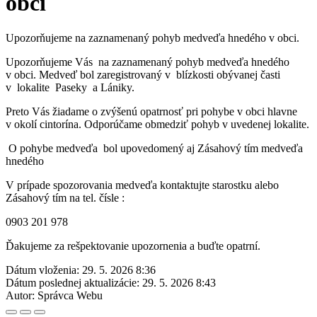
obci
Upozorňujeme na zaznamenaný pohyb medveďa hnedého v obci.
Upozorňujeme Vás na zaznamenaný pohyb medveďa hnedého
v obci. Medveď bol zaregistrovaný v blízkosti obývanej časti
v lokalite Paseky a Lániky.
Preto Vás žiadame o zvýšenú opatrnosť pri pohybe v obci hlavne
v okolí cintorína. Odporúčame obmedziť pohyb v uvedenej lokalite.
O pohybe medveďa bol upovedomený aj Zásahový tím medveďa
hnedého
V prípade spozorovania medveďa kontaktujte starostku alebo
Zásahový tím na tel. čísle :
0903 201 978
Ďakujeme za rešpektovanie upozornenia a buďte opatrní.
Dátum vloženia:
29. 5. 2026 8:36
Dátum poslednej aktualizácie:
29. 5. 2026 8:43
Autor:
Správca Webu