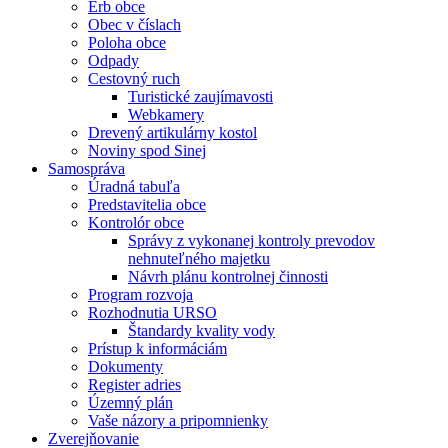
Erb obce
Obec v číslach
Poloha obce
Odpady
Cestovný ruch
Turistické zaujímavosti
Webkamery
Drevený artikulárny kostol
Noviny spod Sinej
Samospráva
Úradná tabuľa
Predstavitelia obce
Kontrolór obce
Správy z vykonanej kontroly prevodov
nehnuteľného majetku
Návrh plánu kontrolnej činnosti
Program rozvoja
Rozhodnutia URSO
Štandardy kvality vody
Prístup k informáciám
Dokumenty
Register adries
Územný plán
Vaše názory a pripomnienky
Zverejňovanie