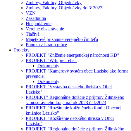
Zmluvy, Faktúry, Objednávky
Zmluvy, Faktúry, Objednávky do 3⁄ 2022
VZN
Zasadnutia
Hospodárenie
Verejné obstarávanie
Tlačivá
Majetkové priznanie verejného činiteľa
Ponuka z Úradu práce
Projekty
PROJEKT "Zníženie energetickej náročnosti KD"
PROJEKT "Wifi pre Teba"
Dokumenty
PROJEKT "Kamerový systém obce Lazisko ako forma
prevencie"
Dokumenty
PROJEKT "Výstavba detského ihriska v Obci
Lazisko"
PROJEKT" Regionálne dotácie z príjmov Žilinského
samosprávneho kraja na rok 2023 č. 1⁄2023
PROJEKT "Rozšírenie knižničného fondu Obecnej
knižnice Lazisko"
PROJEKT "Rozšírenie detského ihriska v Obci
Lazisko"
PROJEKT "Regionálne dotácie z príjmov Žilinského