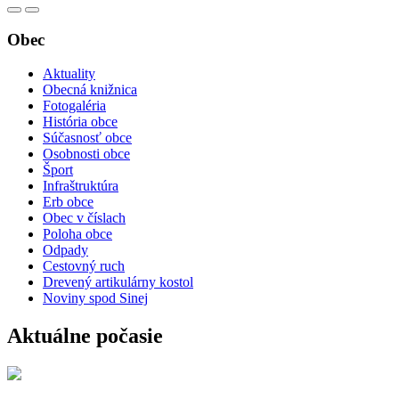
Obec
Aktuality
Obecná knižnica
Fotogaléria
História obce
Súčasnosť obce
Osobnosti obce
Šport
Infraštruktúra
Erb obce
Obec v číslach
Poloha obce
Odpady
Cestovný ruch
Drevený artikulárny kostol
Noviny spod Sinej
Aktuálne počasie