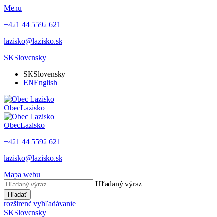
Menu
+421 44 5592 621
lazisko@lazisko.sk
SK
Slovensky
SK
Slovensky
EN
English
Obec
Lazisko
Obec
Lazisko
+421 44 5592 621
lazisko@lazisko.sk
Mapa webu
Hľadaný výraz
Hľadať
rozšírené vyhľadávanie
SK
Slovensky