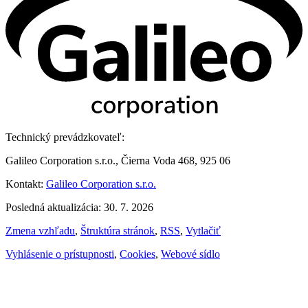
Technický prevádzkovateľ:
Galileo Corporation s.r.o., Čierna Voda 468, 925 06
Kontakt:
Galileo Corporation s.r.o.
Posledná aktualizácia: 30. 7. 2026
Zmena vzhľadu
,
Štruktúra stránok
,
RSS
,
Vytlačiť
Vyhlásenie o prístupnosti
,
Cookies
,
Webové sídlo