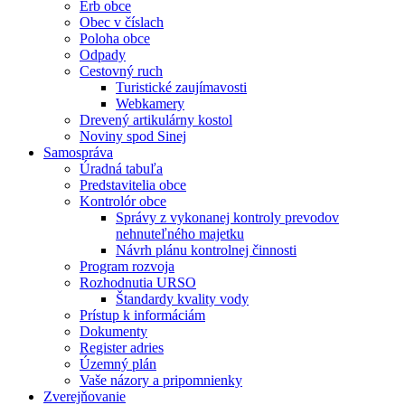
Erb obce
Obec v číslach
Poloha obce
Odpady
Cestovný ruch
Turistické zaujímavosti
Webkamery
Drevený artikulárny kostol
Noviny spod Sinej
Samospráva
Úradná tabuľa
Predstavitelia obce
Kontrolór obce
Správy z vykonanej kontroly prevodov
nehnuteľného majetku
Návrh plánu kontrolnej činnosti
Program rozvoja
Rozhodnutia URSO
Štandardy kvality vody
Prístup k informáciám
Dokumenty
Register adries
Územný plán
Vaše názory a pripomnienky
Zverejňovanie