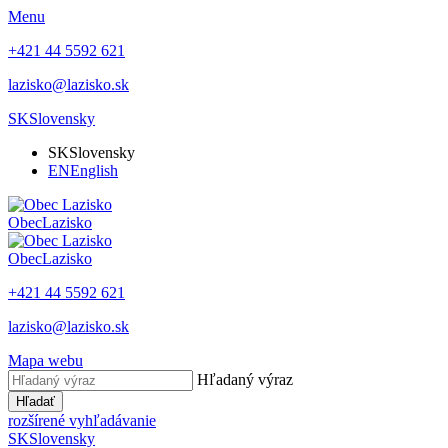
Menu
+421 44 5592 621
lazisko@lazisko.sk
SK
Slovensky
SK
Slovensky
EN
English
Obec
Lazisko
Obec
Lazisko
+421 44 5592 621
lazisko@lazisko.sk
Mapa webu
Hľadaný výraz
Hľadať
rozšírené vyhľadávanie
SK
Slovensky