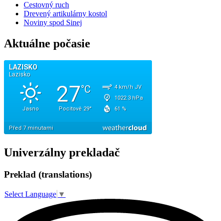
Cestovný ruch
Drevený artikulárny kostol
Noviny spod Sinej
Aktuálne počasie
Univerzálny prekladač
Preklad (translations)
Select Language
▼