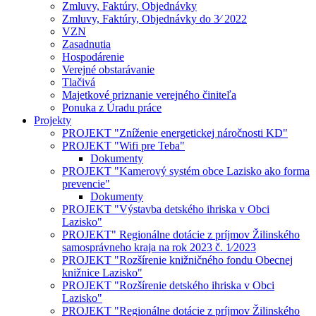
Zmluvy, Faktúry, Objednávky
Zmluvy, Faktúry, Objednávky do 3⁄ 2022
VZN
Zasadnutia
Hospodárenie
Verejné obstarávanie
Tlačivá
Majetkové priznanie verejného činiteľa
Ponuka z Úradu práce
Projekty
PROJEKT "Zníženie energetickej náročnosti KD"
PROJEKT "Wifi pre Teba"
Dokumenty
PROJEKT "Kamerový systém obce Lazisko ako forma
prevencie"
Dokumenty
PROJEKT "Výstavba detského ihriska v Obci
Lazisko"
PROJEKT" Regionálne dotácie z príjmov Žilinského
samosprávneho kraja na rok 2023 č. 1⁄2023
PROJEKT "Rozšírenie knižničného fondu Obecnej
knižnice Lazisko"
PROJEKT "Rozšírenie detského ihriska v Obci
Lazisko"
PROJEKT "Regionálne dotácie z príjmov Žilinského