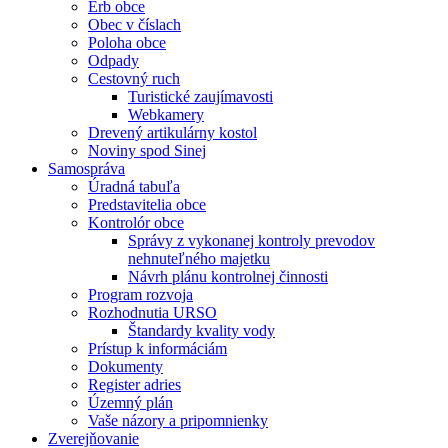
Erb obce
Obec v číslach
Poloha obce
Odpady
Cestovný ruch
Turistické zaujímavosti
Webkamery
Drevený artikulárny kostol
Noviny spod Sinej
Samospráva
Úradná tabuľa
Predstavitelia obce
Kontrolór obce
Správy z vykonanej kontroly prevodov
nehnuteľného majetku
Návrh plánu kontrolnej činnosti
Program rozvoja
Rozhodnutia URSO
Štandardy kvality vody
Prístup k informáciám
Dokumenty
Register adries
Územný plán
Vaše názory a pripomnienky
Zverejňovanie