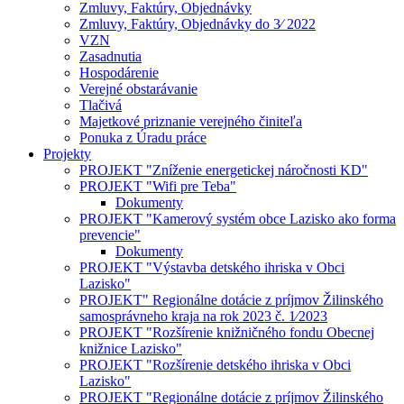
Zmluvy, Faktúry, Objednávky
Zmluvy, Faktúry, Objednávky do 3⁄ 2022
VZN
Zasadnutia
Hospodárenie
Verejné obstarávanie
Tlačivá
Majetkové priznanie verejného činiteľa
Ponuka z Úradu práce
Projekty
PROJEKT "Zníženie energetickej náročnosti KD"
PROJEKT "Wifi pre Teba"
Dokumenty
PROJEKT "Kamerový systém obce Lazisko ako forma
prevencie"
Dokumenty
PROJEKT "Výstavba detského ihriska v Obci
Lazisko"
PROJEKT" Regionálne dotácie z príjmov Žilinského
samosprávneho kraja na rok 2023 č. 1⁄2023
PROJEKT "Rozšírenie knižničného fondu Obecnej
knižnice Lazisko"
PROJEKT "Rozšírenie detského ihriska v Obci
Lazisko"
PROJEKT "Regionálne dotácie z príjmov Žilinského