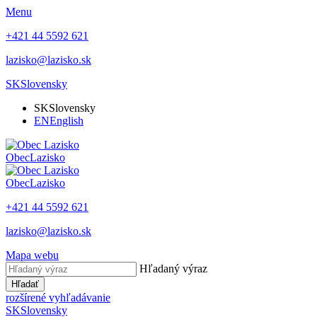
Menu
+421 44 5592 621
lazisko@lazisko.sk
SK
Slovensky
SK
Slovensky
EN
English
Obec
Lazisko
Obec
Lazisko
+421 44 5592 621
lazisko@lazisko.sk
Mapa webu
Hľadaný výraz
Hľadať
rozšírené vyhľadávanie
SK
Slovensky