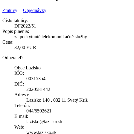
Zmluvy
|
Objednávky
Číslo faktúry:
DF2022/51
Popis plnenia:
za poskytnuté telekomunikačné služby
Cena:
32,00 EUR
Odberateľ:
Obec Lazisko
IČO:
00315354
DIČ:
2020581442
Adresa:
Lazisko 140 , 032 11 Svätý Kríž
Telefón:
044/5592621
E-mail:
lazisko@lazisko.sk
Web:
www.lazisko.sk