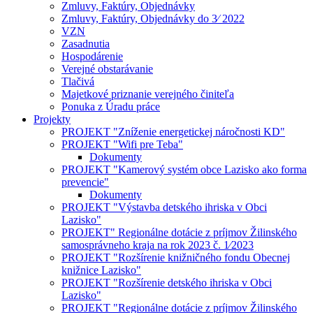
Zmluvy, Faktúry, Objednávky
Zmluvy, Faktúry, Objednávky do 3⁄ 2022
VZN
Zasadnutia
Hospodárenie
Verejné obstarávanie
Tlačivá
Majetkové priznanie verejného činiteľa
Ponuka z Úradu práce
Projekty
PROJEKT "Zníženie energetickej náročnosti KD"
PROJEKT "Wifi pre Teba"
Dokumenty
PROJEKT "Kamerový systém obce Lazisko ako forma
prevencie"
Dokumenty
PROJEKT "Výstavba detského ihriska v Obci
Lazisko"
PROJEKT" Regionálne dotácie z príjmov Žilinského
samosprávneho kraja na rok 2023 č. 1⁄2023
PROJEKT "Rozšírenie knižničného fondu Obecnej
knižnice Lazisko"
PROJEKT "Rozšírenie detského ihriska v Obci
Lazisko"
PROJEKT "Regionálne dotácie z príjmov Žilinského