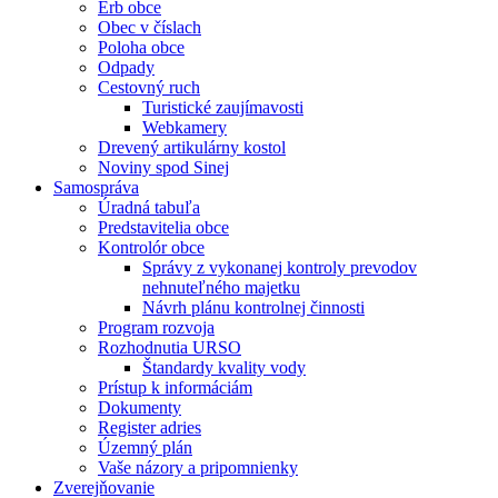
Erb obce
Obec v číslach
Poloha obce
Odpady
Cestovný ruch
Turistické zaujímavosti
Webkamery
Drevený artikulárny kostol
Noviny spod Sinej
Samospráva
Úradná tabuľa
Predstavitelia obce
Kontrolór obce
Správy z vykonanej kontroly prevodov
nehnuteľného majetku
Návrh plánu kontrolnej činnosti
Program rozvoja
Rozhodnutia URSO
Štandardy kvality vody
Prístup k informáciám
Dokumenty
Register adries
Územný plán
Vaše názory a pripomnienky
Zverejňovanie