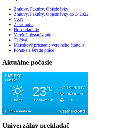
Zmluvy, Faktúry, Objednávky
Zmluvy, Faktúry, Objednávky do 3⁄ 2022
VZN
Zasadnutia
Hospodárenie
Verejné obstarávanie
Tlačivá
Majetkové priznanie verejného činiteľa
Ponuka z Úradu práce
Aktuálne počasie
Univerzálny prekladač