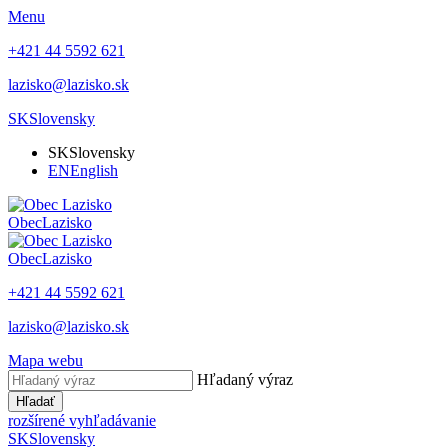
Menu
+421 44 5592 621
lazisko@lazisko.sk
SK
Slovensky
SK
Slovensky
EN
English
Obec
Lazisko
Obec
Lazisko
+421 44 5592 621
lazisko@lazisko.sk
Mapa webu
Hľadaný výraz
Hľadať
rozšírené vyhľadávanie
SK
Slovensky