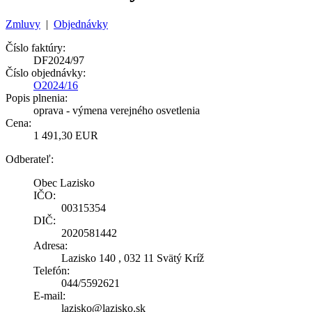
Zmluvy
|
Objednávky
Číslo faktúry:
DF2024/97
Číslo objednávky:
O2024/16
Popis plnenia:
oprava - výmena verejného osvetlenia
Cena:
1 491,30 EUR
Odberateľ:
Obec Lazisko
IČO:
00315354
DIČ:
2020581442
Adresa:
Lazisko 140 , 032 11 Svätý Kríž
Telefón:
044/5592621
E-mail:
lazisko@lazisko.sk