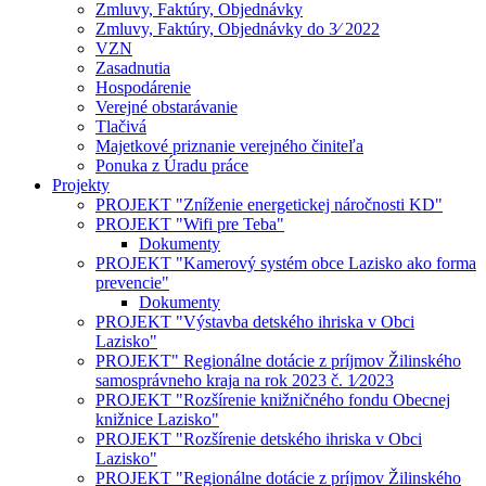
Zmluvy, Faktúry, Objednávky
Zmluvy, Faktúry, Objednávky do 3⁄ 2022
VZN
Zasadnutia
Hospodárenie
Verejné obstarávanie
Tlačivá
Majetkové priznanie verejného činiteľa
Ponuka z Úradu práce
Projekty
PROJEKT "Zníženie energetickej náročnosti KD"
PROJEKT "Wifi pre Teba"
Dokumenty
PROJEKT "Kamerový systém obce Lazisko ako forma
prevencie"
Dokumenty
PROJEKT "Výstavba detského ihriska v Obci
Lazisko"
PROJEKT" Regionálne dotácie z príjmov Žilinského
samosprávneho kraja na rok 2023 č. 1⁄2023
PROJEKT "Rozšírenie knižničného fondu Obecnej
knižnice Lazisko"
PROJEKT "Rozšírenie detského ihriska v Obci
Lazisko"
PROJEKT "Regionálne dotácie z príjmov Žilinského