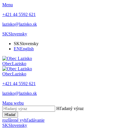
Menu
+421 44 5592 621
lazisko@lazisko.sk
SK
Slovensky
SK
Slovensky
EN
English
Obec
Lazisko
Obec
Lazisko
+421 44 5592 621
lazisko@lazisko.sk
Mapa webu
Hľadaný výraz
Hľadať
rozšírené vyhľadávanie
SK
Slovensky