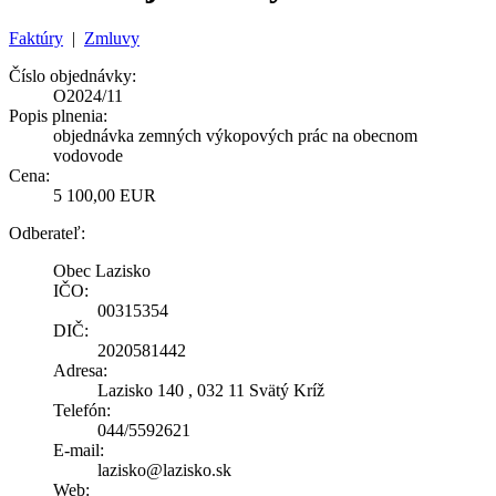
Faktúry
|
Zmluvy
Číslo objednávky:
O2024/11
Popis plnenia:
objednávka zemných výkopových prác na obecnom
vodovode
Cena:
5 100,00 EUR
Odberateľ:
Obec Lazisko
IČO:
00315354
DIČ:
2020581442
Adresa:
Lazisko 140 , 032 11 Svätý Kríž
Telefón:
044/5592621
E-mail:
lazisko@lazisko.sk
Web: