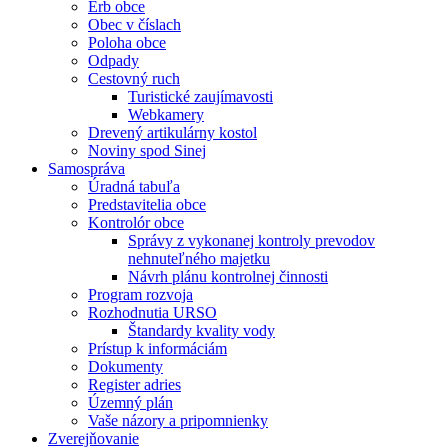
Erb obce
Obec v číslach
Poloha obce
Odpady
Cestovný ruch
Turistické zaujímavosti
Webkamery
Drevený artikulárny kostol
Noviny spod Sinej
Samospráva
Úradná tabuľa
Predstavitelia obce
Kontrolór obce
Správy z vykonanej kontroly prevodov
nehnuteľného majetku
Návrh plánu kontrolnej činnosti
Program rozvoja
Rozhodnutia URSO
Štandardy kvality vody
Prístup k informáciám
Dokumenty
Register adries
Územný plán
Vaše názory a pripomnienky
Zverejňovanie