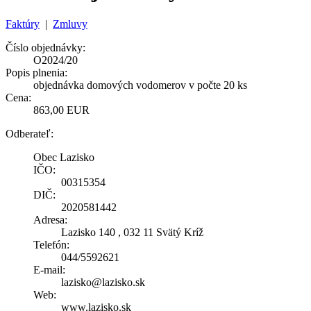
Faktúry
|
Zmluvy
Číslo objednávky:
O2024/20
Popis plnenia:
objednávka domových vodomerov v počte 20 ks
Cena:
863,00 EUR
Odberateľ:
Obec Lazisko
IČO:
00315354
DIČ:
2020581442
Adresa:
Lazisko 140 , 032 11 Svätý Kríž
Telefón:
044/5592621
E-mail:
lazisko@lazisko.sk
Web:
www.lazisko.sk