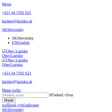
Menu
+421 44 5592 621
lazisko@lazisko.sk
SK
Slovensky
SK
Slovensky
EN
English
Obec
Lazisko
Obec
Lazisko
+421 44 5592 621
lazisko@lazisko.sk
Mapa webu
Hľadaný výraz
Hľadať
rozšírené vyhľadávanie
SK
Slovensky