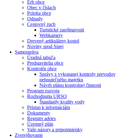
Erb obce
Obec v číslach
Poloha obce
Odpady
Cestovný ruch
Turistické zaujímavosti
Webkamery
Drevený artikulárny kostol
Noviny spod Sinej
Samospráva
Úradná tabuľa
Predstavitelia obce
Kontrolór obce
Správy z vykonanej kontroly prevodov
nehnuteľného majetku
Návrh plánu kontrolnej činnosti
Program rozvoja
Rozhodnutia URSO
Štandardy kvality vody
Prístup k informáciám
Dokumenty
Register adries
Územný plán
Vaše názory a pripomnienky
Zverejňovanie