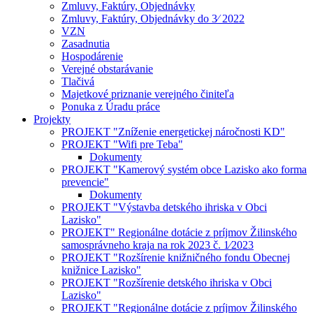
Zmluvy, Faktúry, Objednávky
Zmluvy, Faktúry, Objednávky do 3⁄ 2022
VZN
Zasadnutia
Hospodárenie
Verejné obstarávanie
Tlačivá
Majetkové priznanie verejného činiteľa
Ponuka z Úradu práce
Projekty
PROJEKT "Zníženie energetickej náročnosti KD"
PROJEKT "Wifi pre Teba"
Dokumenty
PROJEKT "Kamerový systém obce Lazisko ako forma
prevencie"
Dokumenty
PROJEKT "Výstavba detského ihriska v Obci
Lazisko"
PROJEKT" Regionálne dotácie z príjmov Žilinského
samosprávneho kraja na rok 2023 č. 1⁄2023
PROJEKT "Rozšírenie knižničného fondu Obecnej
knižnice Lazisko"
PROJEKT "Rozšírenie detského ihriska v Obci
Lazisko"
PROJEKT "Regionálne dotácie z príjmov Žilinského