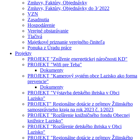
Zmluvy, Faktúry, Objednávky
Zmluvy, Faktúry, Objednávky do 3⁄ 2022
VZN
Zasadnutia
Hospodárenie
Verejné obstarávanie
Tlačivá
Majetkové priznanie verejného činiteľa
Ponuka z Úradu práce
Projekty
PROJEKT "Zníženie energetickej náročnosti KD"
PROJEKT "Wifi pre Teba"
Dokumenty
PROJEKT "Kamerový systém obce Lazisko ako forma
prevencie"
Dokumenty
PROJEKT "Výstavba detského ihriska v Obci
Lazisko"
PROJEKT" Regionálne dotácie z príjmov Žilinského
samosprávneho kraja na rok 2023 č. 1⁄2023
PROJEKT "Rozšírenie knižničného fondu Obecnej
knižnice Lazisko"
PROJEKT "Rozšírenie detského ihriska v Obci
Lazisko"
PROJEKT "Regionálne dotácie z príjmov Žilinského