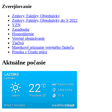
Zverejňovanie
Zmluvy, Faktúry, Objednávky
Zmluvy, Faktúry, Objednávky do 3⁄ 2022
VZN
Zasadnutia
Hospodárenie
Verejné obstarávanie
Tlačivá
Majetkové priznanie verejného činiteľa
Ponuka z Úradu práce
Aktuálne počasie