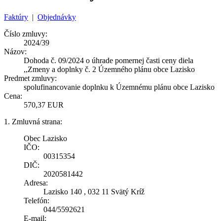
Faktúry
|
Objednávky
Číslo zmluvy:
2024/39
Názov:
Dohoda č. 09/2024 o úhrade pomernej časti ceny diela
,,Zmeny a doplnky č. 2 Územného plánu obce Lazisko
Predmet zmluvy:
spolufinancovanie doplnku k Územnému plánu obce Lazisko
Cena:
570,37 EUR
1. Zmluvná strana:
Obec Lazisko
IČO:
00315354
DIČ:
2020581442
Adresa:
Lazisko 140 , 032 11 Svätý Kríž
Telefón:
044/5592621
E-mail: