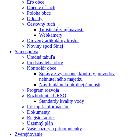
Erb obce
Obec v číslach
Poloha obce
Odpady
Cestovný ruch
Turistické zaujímavosti
Webkamery
Drevený artikulárny kostol
Noviny spod Sinej
Samospráva
Úradná tabuľa
Predstavitelia obce
Kontrolór obce
Správy z vykonanej kontroly prevodov
nehnuteľného majetku
Návrh plánu kontrolnej činnosti
Program rozvoja
Rozhodnutia URSO
Štandardy kvality vody
Prístup k informáciám
Dokumenty
Register adries
Územný plán
Vaše názory a pripomnienky
Zverejňovanie