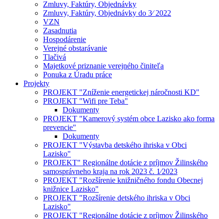
Zmluvy, Faktúry, Objednávky
Zmluvy, Faktúry, Objednávky do 3⁄ 2022
VZN
Zasadnutia
Hospodárenie
Verejné obstarávanie
Tlačivá
Majetkové priznanie verejného činiteľa
Ponuka z Úradu práce
Projekty
PROJEKT "Zníženie energetickej náročnosti KD"
PROJEKT "Wifi pre Teba"
Dokumenty
PROJEKT "Kamerový systém obce Lazisko ako forma
prevencie"
Dokumenty
PROJEKT "Výstavba detského ihriska v Obci
Lazisko"
PROJEKT" Regionálne dotácie z príjmov Žilinského
samosprávneho kraja na rok 2023 č. 1⁄2023
PROJEKT "Rozšírenie knižničného fondu Obecnej
knižnice Lazisko"
PROJEKT "Rozšírenie detského ihriska v Obci
Lazisko"
PROJEKT "Regionálne dotácie z príjmov Žilinského