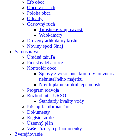
Erb obce
Obec v číslach
Poloha obce
Odpady
Cestovný ruch
Turistické zaujímavosti
Webkamery
Drevený artikulárny kostol
Noviny spod Sinej
Samospráva
Úradná tabuľa
Predstavitelia obce
Kontrolór obce
Správy z vykonanej kontroly prevodov
nehnuteľného majetku
Návrh plánu kontrolnej činnosti
Program rozvoja
Rozhodnutia URSO
Štandardy kvality vody
Prístup k informáciám
Dokumenty
Register adries
Územný plán
Vaše názory a pripomnienky
Zverejňovanie