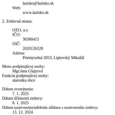
lazisko@lazisko.sk
Web:
www.lazisko.sk
2. Zmluvná strana:
OZO, a.s.
IČO:
36380415
DIČ:
2020126328
Adresa:
Priemyselná 2053, Liptovský Mikuláš
Meno podpisujúcej osoby:
Mgr.Jana Glajzová
Funkcia podpisujúcej osoby:
starostka obce
Dátum zverejnenia:
7. 1. 2025
Dátum účinnosti zmluvy:
8. 1. 2025
Dátum uzatvorenia/udelenia súhlasu s uzatvorením zmluvy:
13. 12. 2024