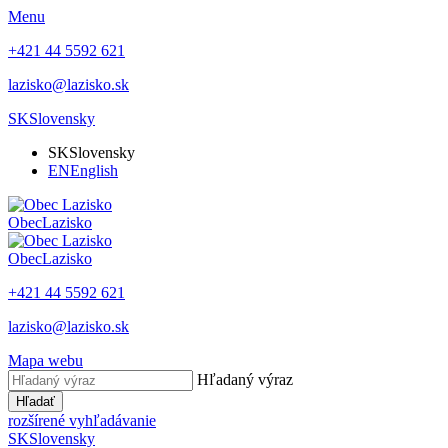
Menu
+421 44 5592 621
lazisko@lazisko.sk
SK
Slovensky
SK
Slovensky
EN
English
Obec
Lazisko
Obec
Lazisko
+421 44 5592 621
lazisko@lazisko.sk
Mapa webu
Hľadaný výraz
Hľadať
rozšírené vyhľadávanie
SK
Slovensky