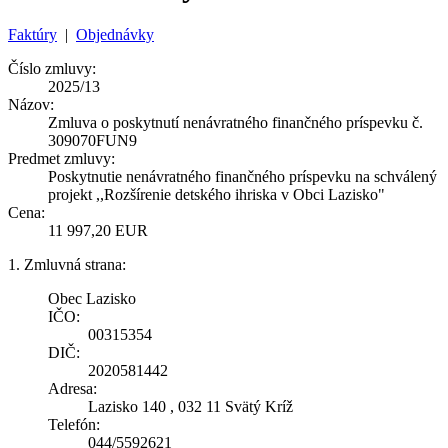
Faktúry
|
Objednávky
Číslo zmluvy:
2025/13
Názov:
Zmluva o poskytnutí nenávratného finančného príspevku č.
309070FUN9
Predmet zmluvy:
Poskytnutie nenávratného finančného príspevku na schválený
projekt ,,Rozšírenie detského ihriska v Obci Lazisko"
Cena:
11 997,20 EUR
1. Zmluvná strana:
Obec Lazisko
IČO:
00315354
DIČ:
2020581442
Adresa:
Lazisko 140 , 032 11 Svätý Kríž
Telefón:
044/5592621