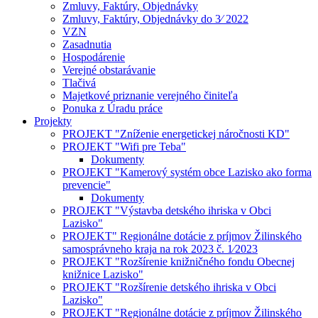
Zmluvy, Faktúry, Objednávky
Zmluvy, Faktúry, Objednávky do 3⁄ 2022
VZN
Zasadnutia
Hospodárenie
Verejné obstarávanie
Tlačivá
Majetkové priznanie verejného činiteľa
Ponuka z Úradu práce
Projekty
PROJEKT "Zníženie energetickej náročnosti KD"
PROJEKT "Wifi pre Teba"
Dokumenty
PROJEKT "Kamerový systém obce Lazisko ako forma
prevencie"
Dokumenty
PROJEKT "Výstavba detského ihriska v Obci
Lazisko"
PROJEKT" Regionálne dotácie z príjmov Žilinského
samosprávneho kraja na rok 2023 č. 1⁄2023
PROJEKT "Rozšírenie knižničného fondu Obecnej
knižnice Lazisko"
PROJEKT "Rozšírenie detského ihriska v Obci
Lazisko"
PROJEKT "Regionálne dotácie z príjmov Žilinského