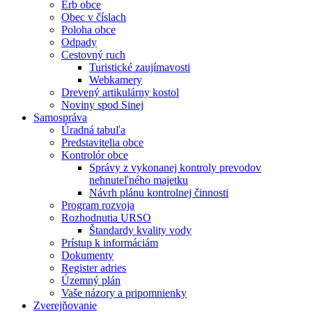
Erb obce
Obec v číslach
Poloha obce
Odpady
Cestovný ruch
Turistické zaujímavosti
Webkamery
Drevený artikulárny kostol
Noviny spod Sinej
Samospráva
Úradná tabuľa
Predstavitelia obce
Kontrolór obce
Správy z vykonanej kontroly prevodov
nehnuteľného majetku
Návrh plánu kontrolnej činnosti
Program rozvoja
Rozhodnutia URSO
Štandardy kvality vody
Prístup k informáciám
Dokumenty
Register adries
Územný plán
Vaše názory a pripomnienky
Zverejňovanie