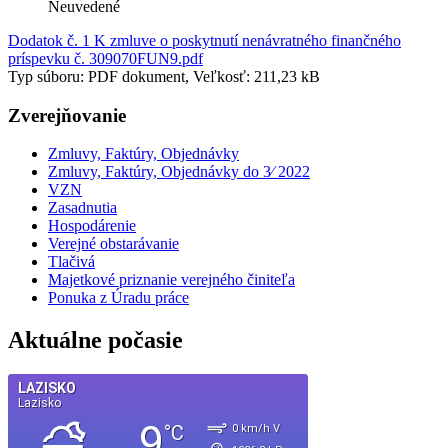
Neuvedené
Dodatok č. 1 K zmluve o poskytnutí nenávratného finančného
príspevku č. 309070FUN9.pdf
Typ súboru: PDF dokument, Veľkosť: 211,23 kB
Zverejňovanie
Zmluvy, Faktúry, Objednávky
Zmluvy, Faktúry, Objednávky do 3⁄ 2022
VZN
Zasadnutia
Hospodárenie
Verejné obstarávanie
Tlačivá
Majetkové priznanie verejného činiteľa
Ponuka z Úradu práce
Aktuálne počasie