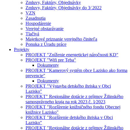
Zmluvy, Faktúry, Objednávky
Zmluvy, Faktúry, Objednávky do 3⁄ 2022
VZN
Zasadnutia
Hospodárenie
Verejné obstarávanie
Tlačivá
Majetkové priznanie verejného činiteľa
Ponuka z Úradu práce
Projekty
PROJEKT "Zníženie energetickej náročnosti KD"
PROJEKT "Wifi pre Teba"
Dokumenty
PROJEKT "Kamerový systém obce Lazisko ako forma
prevencie"
Dokumenty
PROJEKT "Výstavba detského ihriska v Obci
Lazisko"
PROJEKT" Regionálne dotácie z príjmov Žilinského
samosprávneho kraja na rok 2023 č. 1⁄2023
PROJEKT "Rozšírenie knižničného fondu Obecnej
knižnice Lazisko"
PROJEKT "Rozšírenie detského ihriska v Obci
Lazisko"
PROJEKT "Regionálne dotácie z príjmov Žilinského