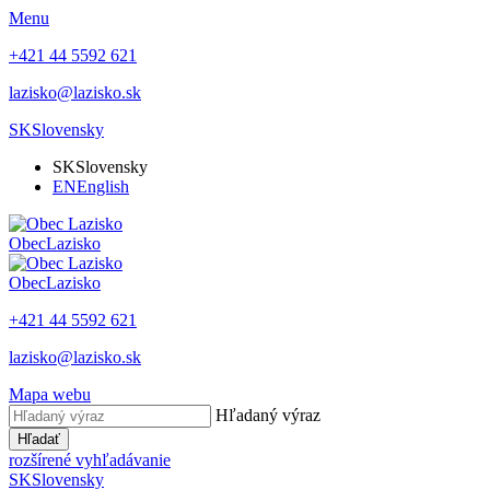
Menu
+421 44 5592 621
lazisko@lazisko.sk
SK
Slovensky
SK
Slovensky
EN
English
Obec
Lazisko
Obec
Lazisko
+421 44 5592 621
lazisko@lazisko.sk
Mapa webu
Hľadaný výraz
Hľadať
rozšírené vyhľadávanie
SK
Slovensky