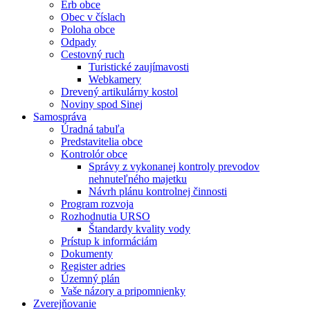
Erb obce
Obec v číslach
Poloha obce
Odpady
Cestovný ruch
Turistické zaujímavosti
Webkamery
Drevený artikulárny kostol
Noviny spod Sinej
Samospráva
Úradná tabuľa
Predstavitelia obce
Kontrolór obce
Správy z vykonanej kontroly prevodov
nehnuteľného majetku
Návrh plánu kontrolnej činnosti
Program rozvoja
Rozhodnutia URSO
Štandardy kvality vody
Prístup k informáciám
Dokumenty
Register adries
Územný plán
Vaše názory a pripomnienky
Zverejňovanie