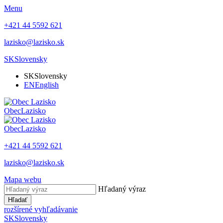
Menu
+421 44 5592 621
lazisko@lazisko.sk
SK
Slovensky
SK
Slovensky
EN
English
Obec
Lazisko
Obec
Lazisko
+421 44 5592 621
lazisko@lazisko.sk
Mapa webu
Hľadaný výraz
Hľadať
rozšírené vyhľadávanie
SK
Slovensky