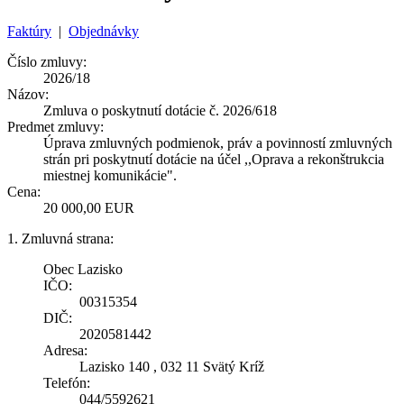
Faktúry
|
Objednávky
Číslo zmluvy:
2026/18
Názov:
Zmluva o poskytnutí dotácie č. 2026/618
Predmet zmluvy:
Úprava zmluvných podmienok, práv a povinností zmluvných
strán pri poskytnutí dotácie na účel ,,Oprava a rekonštrukcia
miestnej komunikácie".
Cena:
20 000,00 EUR
1. Zmluvná strana:
Obec Lazisko
IČO:
00315354
DIČ:
2020581442
Adresa:
Lazisko 140 , 032 11 Svätý Kríž
Telefón:
044/5592621