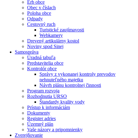
Erb obce
Obec v číslach
Poloha obce
Odpady
Cestovný ruch
Turistické zaujímavosti
Webkamery
Drevený artikulárny kostol
Noviny spod Sinej
Samospráva
Úradná tabuľa
Predstavitelia obce
Kontrolór obce
Správy z vykonanej kontroly prevodov
nehnuteľného majetku
Návrh plánu kontrolnej činnosti
Program rozvoja
Rozhodnutia URSO
Štandardy kvality vody
Prístup k informáciám
Dokumenty
Register adries
Územný plán
Vaše názory a pripomnienky
Zverejňovanie