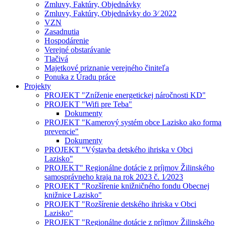
Zmluvy, Faktúry, Objednávky
Zmluvy, Faktúry, Objednávky do 3⁄ 2022
VZN
Zasadnutia
Hospodárenie
Verejné obstarávanie
Tlačivá
Majetkové priznanie verejného činiteľa
Ponuka z Úradu práce
Projekty
PROJEKT "Zníženie energetickej náročnosti KD"
PROJEKT "Wifi pre Teba"
Dokumenty
PROJEKT "Kamerový systém obce Lazisko ako forma
prevencie"
Dokumenty
PROJEKT "Výstavba detského ihriska v Obci
Lazisko"
PROJEKT" Regionálne dotácie z príjmov Žilinského
samosprávneho kraja na rok 2023 č. 1⁄2023
PROJEKT "Rozšírenie knižničného fondu Obecnej
knižnice Lazisko"
PROJEKT "Rozšírenie detského ihriska v Obci
Lazisko"
PROJEKT "Regionálne dotácie z príjmov Žilinského