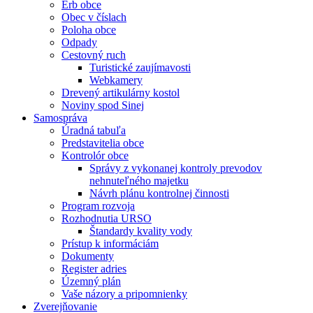
Erb obce
Obec v číslach
Poloha obce
Odpady
Cestovný ruch
Turistické zaujímavosti
Webkamery
Drevený artikulárny kostol
Noviny spod Sinej
Samospráva
Úradná tabuľa
Predstavitelia obce
Kontrolór obce
Správy z vykonanej kontroly prevodov
nehnuteľného majetku
Návrh plánu kontrolnej činnosti
Program rozvoja
Rozhodnutia URSO
Štandardy kvality vody
Prístup k informáciám
Dokumenty
Register adries
Územný plán
Vaše názory a pripomnienky
Zverejňovanie