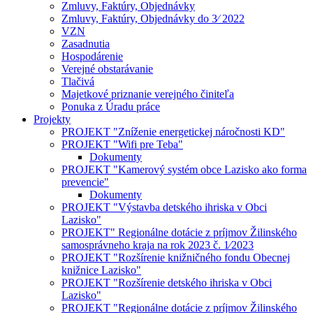
Zmluvy, Faktúry, Objednávky
Zmluvy, Faktúry, Objednávky do 3⁄ 2022
VZN
Zasadnutia
Hospodárenie
Verejné obstarávanie
Tlačivá
Majetkové priznanie verejného činiteľa
Ponuka z Úradu práce
Projekty
PROJEKT "Zníženie energetickej náročnosti KD"
PROJEKT "Wifi pre Teba"
Dokumenty
PROJEKT "Kamerový systém obce Lazisko ako forma
prevencie"
Dokumenty
PROJEKT "Výstavba detského ihriska v Obci
Lazisko"
PROJEKT" Regionálne dotácie z príjmov Žilinského
samosprávneho kraja na rok 2023 č. 1⁄2023
PROJEKT "Rozšírenie knižničného fondu Obecnej
knižnice Lazisko"
PROJEKT "Rozšírenie detského ihriska v Obci
Lazisko"
PROJEKT "Regionálne dotácie z príjmov Žilinského