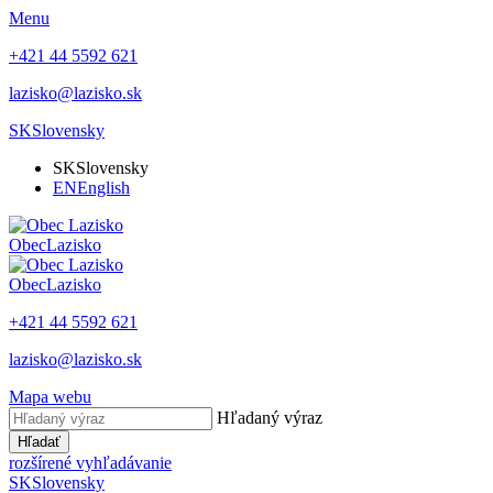
Menu
+421 44 5592 621
lazisko@lazisko.sk
SK
Slovensky
SK
Slovensky
EN
English
Obec
Lazisko
Obec
Lazisko
+421 44 5592 621
lazisko@lazisko.sk
Mapa webu
Hľadaný výraz
Hľadať
rozšírené vyhľadávanie
SK
Slovensky