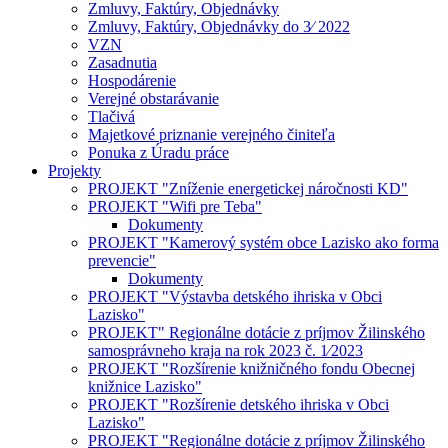
Zmluvy, Faktúry, Objednávky
Zmluvy, Faktúry, Objednávky do 3⁄ 2022
VZN
Zasadnutia
Hospodárenie
Verejné obstarávanie
Tlačivá
Majetkové priznanie verejného činiteľa
Ponuka z Úradu práce
Projekty
PROJEKT "Zníženie energetickej náročnosti KD"
PROJEKT "Wifi pre Teba"
Dokumenty
PROJEKT "Kamerový systém obce Lazisko ako forma
prevencie"
Dokumenty
PROJEKT "Výstavba detského ihriska v Obci
Lazisko"
PROJEKT" Regionálne dotácie z príjmov Žilinského
samosprávneho kraja na rok 2023 č. 1⁄2023
PROJEKT "Rozšírenie knižničného fondu Obecnej
knižnice Lazisko"
PROJEKT "Rozšírenie detského ihriska v Obci
Lazisko"
PROJEKT "Regionálne dotácie z príjmov Žilinského