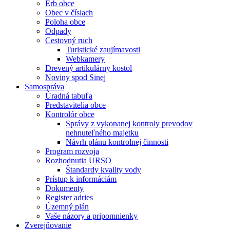
Erb obce
Obec v číslach
Poloha obce
Odpady
Cestovný ruch
Turistické zaujímavosti
Webkamery
Drevený artikulárny kostol
Noviny spod Sinej
Samospráva
Úradná tabuľa
Predstavitelia obce
Kontrolór obce
Správy z vykonanej kontroly prevodov
nehnuteľného majetku
Návrh plánu kontrolnej činnosti
Program rozvoja
Rozhodnutia URSO
Štandardy kvality vody
Prístup k informáciám
Dokumenty
Register adries
Územný plán
Vaše názory a pripomnienky
Zverejňovanie