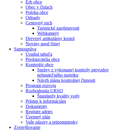
Erb obce
Obec v číslach
Poloha obce
Odpady
Cestovný ruch
Turistické zaujímavosti
Webkamery
Drevený artikulárny kostol
Noviny spod Sinej
Samospráva
Úradná tabuľa
Predstavitelia obce
Kontrolór obce
Správy z vykonanej kontroly prevodov
nehnuteľného majetku
Návrh plánu kontrolnej činnosti
Program rozvoja
Rozhodnutia URSO
Štandardy kvality vody
Prístup k informáciám
Dokumenty
Register adries
Územný plán
Vaše názory a pripomnienky
Zverejňovanie