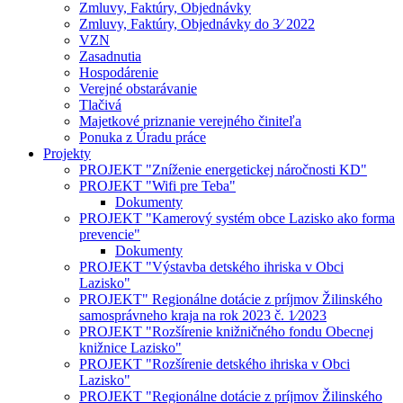
Zmluvy, Faktúry, Objednávky
Zmluvy, Faktúry, Objednávky do 3⁄ 2022
VZN
Zasadnutia
Hospodárenie
Verejné obstarávanie
Tlačivá
Majetkové priznanie verejného činiteľa
Ponuka z Úradu práce
Projekty
PROJEKT "Zníženie energetickej náročnosti KD"
PROJEKT "Wifi pre Teba"
Dokumenty
PROJEKT "Kamerový systém obce Lazisko ako forma
prevencie"
Dokumenty
PROJEKT "Výstavba detského ihriska v Obci
Lazisko"
PROJEKT" Regionálne dotácie z príjmov Žilinského
samosprávneho kraja na rok 2023 č. 1⁄2023
PROJEKT "Rozšírenie knižničného fondu Obecnej
knižnice Lazisko"
PROJEKT "Rozšírenie detského ihriska v Obci
Lazisko"
PROJEKT "Regionálne dotácie z príjmov Žilinského