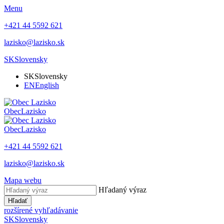
Menu
+421 44 5592 621
lazisko@lazisko.sk
SK
Slovensky
SK
Slovensky
EN
English
Obec
Lazisko
Obec
Lazisko
+421 44 5592 621
lazisko@lazisko.sk
Mapa webu
Hľadaný výraz
Hľadať
rozšírené vyhľadávanie
SK
Slovensky