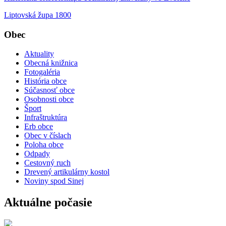
Liptovská župa 1800
Obec
Aktuality
Obecná knižnica
Fotogaléria
História obce
Súčasnosť obce
Osobnosti obce
Šport
Infraštruktúra
Erb obce
Obec v číslach
Poloha obce
Odpady
Cestovný ruch
Drevený artikulárny kostol
Noviny spod Sinej
Aktuálne počasie