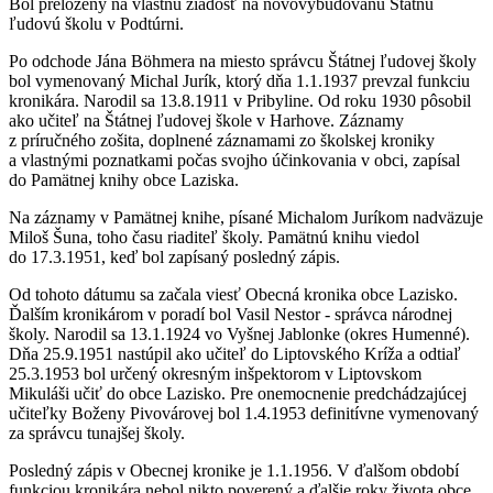
Bol preložený na vlastnú žiadosť na novovybudovanú Štátnu
ľudovú školu v Podtúrni.
Po odchode Jána Böhmera na miesto správcu Štátnej ľudovej školy
bol vymenovaný Michal Jurík, ktorý dňa 1.1.1937 prevzal funkciu
kronikára. Narodil sa 13.8.1911 v Pribyline. Od roku 1930 pôsobil
ako učiteľ na Štátnej ľudovej škole v Harhove. Záznamy
z príručného zošita, doplnené záznamami zo školskej kroniky
a vlastnými poznatkami počas svojho účinkovania v obci, zapísal
do Pamätnej knihy obce Laziska.
Na záznamy v Pamätnej knihe, písané Michalom Juríkom nadväzuje
Miloš Šuna, toho času riaditeľ školy. Pamätnú knihu viedol
do 17.3.1951, keď bol zapísaný posledný zápis.
Od tohoto dátumu sa začala viesť Obecná kronika obce Lazisko.
Ďalším kronikárom v poradí bol Vasil Nestor - správca národnej
školy. Narodil sa 13.1.1924 vo Vyšnej Jablonke (okres Humenné).
Dňa 25.9.1951 nastúpil ako učiteľ do Liptovského Kríža a odtiaľ
25.3.1953 bol určený okresným inšpektorom v Liptovskom
Mikuláši učiť do obce Lazisko. Pre onemocnenie predchádzajúcej
učiteľky Boženy Pivovárovej bol 1.4.1953 definitívne vymenovaný
za správcu tunajšej školy.
Posledný zápis v Obecnej kronike je 1.1.1956. V ďalšom období
funkciou kronikára nebol nikto poverený a ďalšie roky života obce