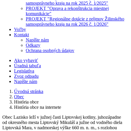
samosprávneho kraja na rok 2025 č. 1⁄2025"
PROJEKT "Oprava a rekonštrukcia miestnej
komunikácie"
PROJEKT "Regionálne dotácie z príjmov Žilinského
samosprávneho kraja na rok 2026 č. 1/2026"
Voľby
Kontakt
Napíšte nám
Odkazy
Ochrana osobných údajov
Ako vybaviť
Úradná tabuľa
Legislatíva
Zvoz odpadu
Napíšte nám
Úvodná stránka
Obec
História obce
História obce na internete
O
bec Lazisko leží v južnej časti Liptovskej kotliny, juhozápadne
od okresného mesta Liptovský Mikuláš a južne od vodného diela
Liptovská Mara, v nadmorskej výške 660 m. n. m., s rozlohou