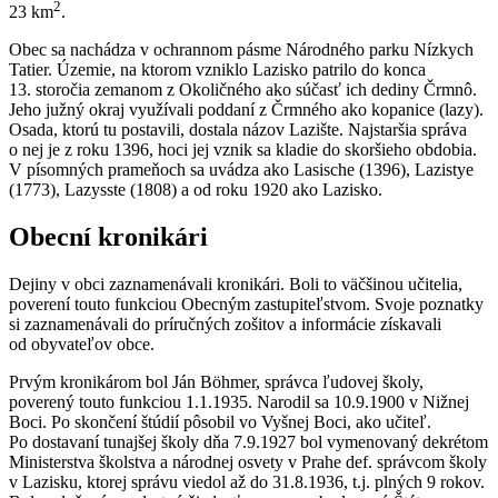
2
23 km
.
Obec sa nachádza v ochrannom pásme Národného parku Nízkych
Tatier. Územie, na ktorom vzniklo Lazisko patrilo do konca
13. storočia zemanom z Okoličného ako súčasť ich dediny Črmnô.
Jeho južný okraj využívali poddaní z Črmného ako kopanice (lazy).
Osada, ktorú tu postavili, dostala názov Lazište. Najstaršia správa
o nej je z roku 1396, hoci jej vznik sa kladie do skoršieho obdobia.
V písomných prameňoch sa uvádza ako Lasische (1396), Lazistye
(1773), Lazysste (1808) a od roku 1920 ako Lazisko.
Obecní kronikári
Dejiny v obci zaznamenávali kronikári. Boli to väčšinou učitelia,
poverení touto funkciou Obecným zastupiteľstvom. Svoje poznatky
si zaznamenávali do príručných zošitov a informácie získavali
od obyvateľov obce.
Prvým kronikárom bol Ján Böhmer, správca ľudovej školy,
poverený touto funkciou 1.1.1935. Narodil sa 10.9.1900 v Nižnej
Boci. Po skončení štúdií pôsobil vo Vyšnej Boci, ako učiteľ.
Po dostavaní tunajšej školy dňa 7.9.1927 bol vymenovaný dekrétom
Ministerstva školstva a národnej osvety v Prahe def. správcom školy
v Lazisku, ktorej správu viedol až do 31.8.1936, t.j. plných 9 rokov.